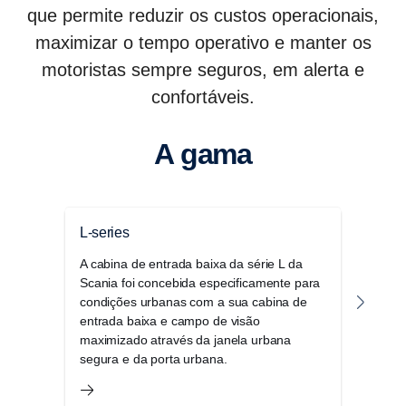
que permite reduzir os custos operacionais,
maximizar o tempo operativo e manter os
motoristas sempre seguros, em alerta e
confortáveis.
A gama
L-series
Séri
A cabina de entrada baixa da série L da
A sér
Scania foi concebida especificamente para
versá
condições urbanas com a sua cabina de
oper
entrada baixa e campo de visão
comp
maximizado através da janela urbana
cond
segura e da porta urbana.