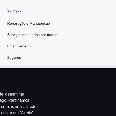
Serviços
Reparação e Manutenção
Serviços orientados por dados
Financiamento
Seguros
de, determinar
fego. Partilhamos
e com as nossas redes
te-nos
Whistleblowing
Política ambiental
Governance, Risk 
o clicar em "Aceito",