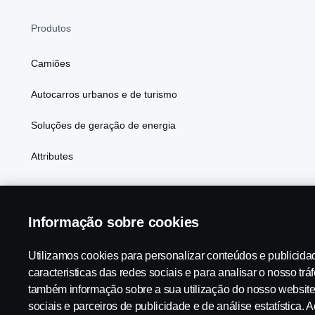
Produtos
Camiões
Autocarros urbanos e de turismo
Soluções de geração de energia
Attributes
Informação sobre cookies
Scania in Your Region:
PORTUGAL
Utilizamos cookies para personalizar conteúdos e publicida
caracteristicas das redes sociais e para analisar o nosso trá
também informação sobre a sua utilização do nosso websit
Aviso Legal
Declaração de privacidade
Cookies
Contac
sociais e parceiros de publicidade e de análise estatística. A