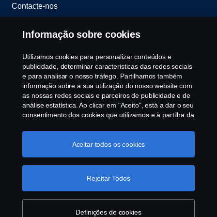
Contacte-nos
Whistleblowing
Informação sobre cookies
Política ambiental
Utilizamos cookies para personalizar conteúdos e
publicidade, determinar caracteristicas das redes sociais
Governance, Risk & Compliance
e para analisar o nosso tráfego. Partilhamos também
informação sobre a sua utilização do nosso website com
as nossas redes sociais e parceiros de publicidade e de
Cookie Configurações
análise estatística. Ao clicar em "Aceito", está a dar o seu
consentimento dos cookies que utilizamos e à partilha da
informação. Para mais informações sobre a forma como
utilizamos os cookies, visite a nossa secção de cookies,
ou clique no link em rodapé, ou como gerimos os seus
Aceitar todos os cookies
cookies clicar em "Definições de cookies".
Política
Cookie
Rejeitar Todos
© Copyright Scania 2025 All rights reserved. Scania
CV AB (publ), SE-151 87 Södertälje, Sweden, Tel:
+46-8-55 38 10 00, Fax: +46-8-55 38 10 37.
Definições de cookies