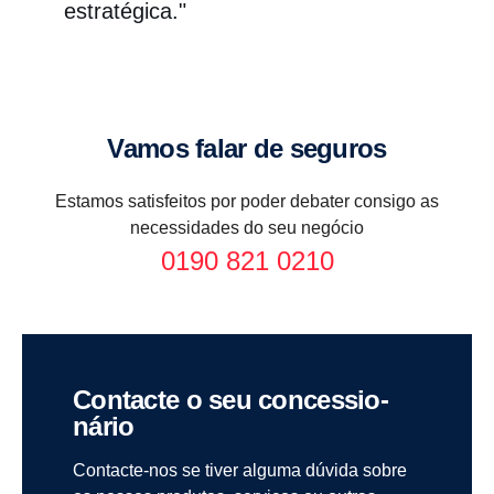
caminho mais fácil para um novo veículo e permite
totalidade do seu investimento está bem segurada,
estratégica."
pagar quaisquer valores em dívida relacionados
protegendo a sua empresa e a sua família.
com o veículo.
Vamos falar de seguros
Estamos satisfeitos por poder debater consigo as
necessidades do seu negócio
0190 821 0210
Contacte o seu conces­si­o­
nário
Contacte-nos se tiver alguma dúvida sobre