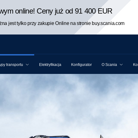
rowym online! Ceny już od 91 400 EUR
na jest tylko przy zakupie Online na stronie buy.scania.com
ypy transportu
Elektryfikacja
Konfigurator
O Scania
Ko