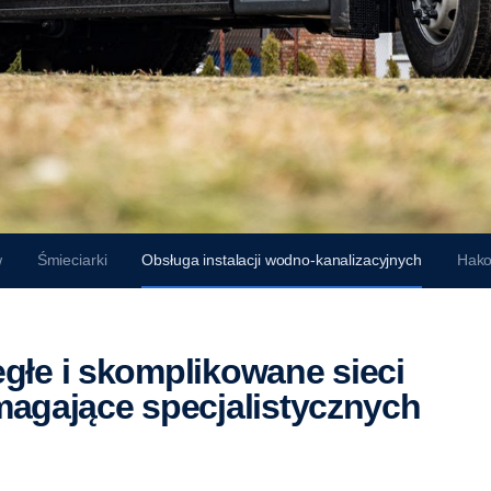
w
Śmieciarki
Obsługa instalacji wodno-kanalizacyjnych
Hako
agające specjalistycznych