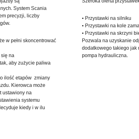
ojazdy są
Szeroka oferta przystawe
znych. System Scania
 precyzji, liczby
• Przystawki na silniku
egów.
• Przystawki na kole za
• Przystawki na skrzyni b
że w pełni skoncentrować
Pozwala na uzyskanie od
dodatkowego takiego jak 
 się na
pompa hydrauliczna.
tak, aby zużycie paliwa
 o ilość etapów zmiany
jazdu. Kierowca może
st ustawiony na
stawienia systemu
cyduje kiedy i w ilu