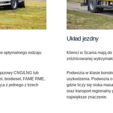
Układ jezdny
ie optymalnego rodzaju
Klienci w Scania mają do
zróżnicowanej wytrzymał
ik gazowy CNG/LNG lub
Podwozia w klasie konstr
sel, biodiesel, FAME RME,
uszkodzenia. Podwozia o t
a z jednego z trzech
gdzie liczy się niska mas
oraz transport regionalny
największe znaczenie.