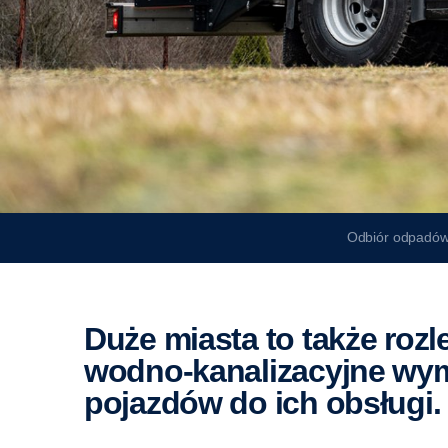
Odbiór odpadó
Duże miasta to także rozległe i skomplikowane sieci
wodno-kanalizacyjne wym
pojazdów do ich obsługi.