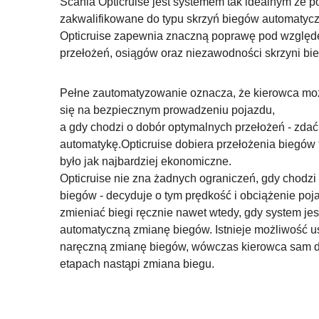
Scania Opticruise jest systemem tak idealnym ze p
zakwalifikowane do typu skrzyń biegów automatyc
Opticruise zapewnia znaczną poprawę pod względem
przełożeń, osiągów oraz niezawodności skrzyni bi
Pełne zautomatyzowanie oznacza, że kierowca mo
się na bezpiecznym prowadzeniu pojazdu,
a gdy chodzi o dobór optymalnych przełożeń - zdać
automatykę.Opticruise dobiera przełożenia biegów 
było jak najbardziej ekonomiczne.
Opticruise nie zna żadnych ograniczeń, gdy chodzi
biegów - decyduje o tym prędkość i obciążenie po
zmieniać biegi ręcznie nawet wtedy, gdy system je
automatyczną zmianę biegów. Istnieje możliwość u
naręczną zmianę biegów, wówczas kierowca sam de
etapach nastąpi zmiana biegu.