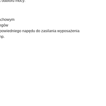
k odbioru mocy:
machowym
iegów
powiedniego napędu do zasilania wyposażenia
np.