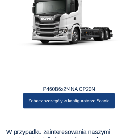
P460B6x2*4NA CP20N
Zobacz szczegóły w konfiguratorze Scania
W przypadku zainteresowania naszymi