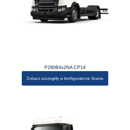
P280B4x2NA CP14
Zobacz szczegóły w konfiguratorze Scania