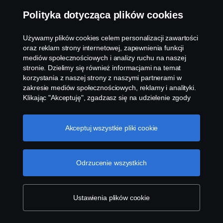
Polityka dotycząca plików cookies
Używamy plików cookies celem personalizacji zawartości
oraz reklam strony internetowej, zapewnienia funkcji
mediów społecznościowych i analizy ruchu na naszej
stronie. Dzielimy się również informacjami na temat
korzystania z naszej strony z naszymi partnerami w
zakresie mediów społecznościowych, reklamy i analityki.
Klikając "Akceptuję", zgadzasz się na udzielenie zgody
Znajdź serwisy w swojej okolicy
na wykorzystanie wszystkich plików cookies i dzielenie
się informacjami. Możesz również zarządzać swoimi
plikami cookies, klikając na "Ustawienia plików cookies" i
Akceptuj wszystkie pliki cookie
wybierając kategorie, które chcesz zaakceptować. W
celu uzyskania bardziej szczegółowego wyjaśnienia w
jaki sposób używamy plików cookies, odwiedź naszą
Odrzucenie wszystkich
sekcję dotyczącą plików cookies, którą można znaleźć
klikając na link poniżej tego tekstu.
Cookie policy
Produkty
Ustawienia plików cookie
Usługi