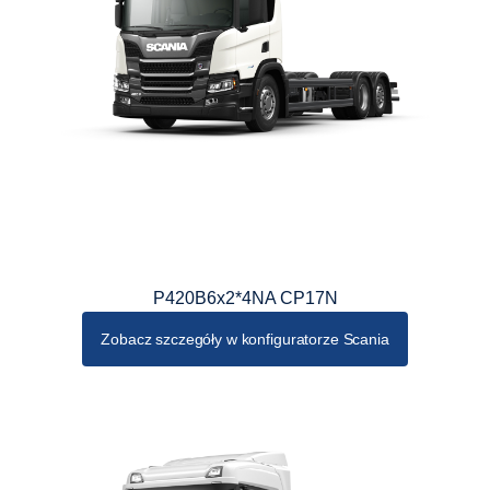
P420B6x2*4NA CP17N
Zobacz szczegóły w konfiguratorze Scania