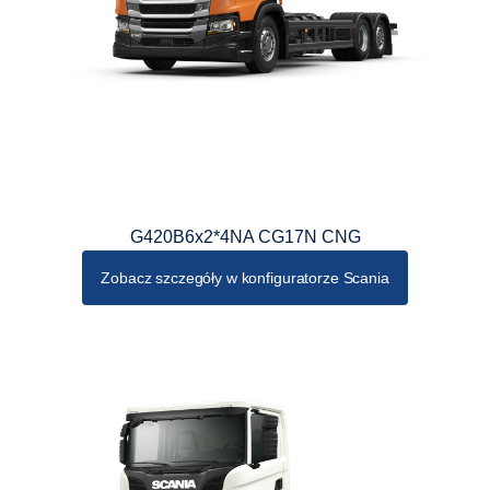
G420B6x2*4NA CG17N CNG
Zobacz szczegóły w konfiguratorze Scania