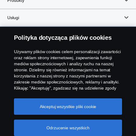
Produkty
Usługi
O Scania
Polityka dotycząca plików cookies
Używamy plików cookies celem personalizacji zawartości
oraz reklam strony internetowej, zapewnienia funkcji
Scania in Your Region:
Poland
mediów społecznościowych i analizy ruchu na naszej
stronie. Dzielimy się również informacjami na temat
korzystania z naszej strony z naszymi partnerami w
zakresie mediów społecznościowych, reklamy i analityki.
Klikając "Akceptuję", zgadzasz się na udzielenie zgody
na wykorzystanie wszystkich plików cookies i dzielenie
Warunki i zasady
się informacjami. Możesz również zarządzać swoimi
plikami cookies, klikając na "Ustawienia plików cookies" i
Akceptuj wszystkie pliki cookie
Polityki i dokumenty korporacyjne
wybierając kategorie, które chcesz zaakceptować. W
celu uzyskania bardziej szczegółowego wyjaśnienia w
Akcjonariusze oraz strategia podatkowa
jaki sposób używamy plików cookies, odwiedź naszą
Odrzucenie wszystkich
sekcję dotyczącą plików cookies, którą można znaleźć