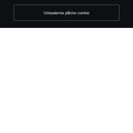
klikając na link poniżej tego tekstu.
Cookie policy
Informowanie o nieprawidłowościach
Ustawienia plików cookie
Kontakt
Komunikaty
Ustawienie plików cookies
© Copyright Scania 2026 All rights reserved. Scania
Polska S.A. Al. Katowicka 316, 05-830 Nadarzyn,
Polska Tel: +48 22 356 01 00