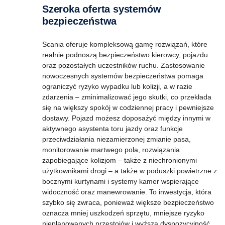
Szeroka oferta systemów
bezpieczeństwa
Scania oferuje kompleksową gamę rozwiązań, które
realnie podnoszą bezpieczeństwo kierowcy, pojazdu
oraz pozostałych uczestników ruchu. Zastosowanie
nowoczesnych systemów bezpieczeństwa pomaga
ograniczyć ryzyko wypadku lub kolizji, a w razie
zdarzenia – zminimalizować jego skutki, co przekłada
się na większy spokój w codziennej pracy i pewniejsze
dostawy. Pojazd możesz doposażyć między innymi w
aktywnego asystenta toru jazdy oraz funkcje
przeciwdziałania niezamierzonej zmianie pasa,
monitorowanie martwego pola, rozwiązania
zapobiegające kolizjom – także z niechronionymi
użytkownikami drogi – a także w poduszki powietrzne z
bocznymi kurtynami i systemy kamer wspierające
widoczność oraz manewrowanie. To inwestycja, która
szybko się zwraca, ponieważ większe bezpieczeństwo
oznacza mniej uszkodzeń sprzętu, mniejsze ryzyko
nieplanowanych przestojów i wyższą dyspozycyjność