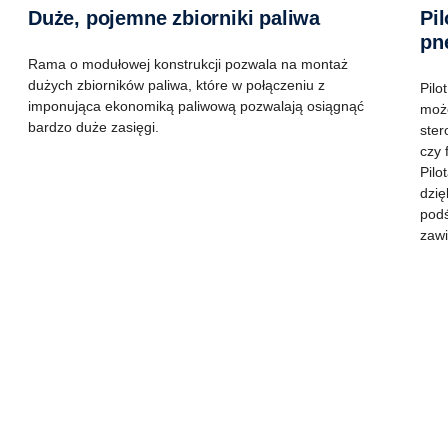
Duże, pojemne zbiorniki paliwa
Pilot sterowania zawieszeniem
pn
Rama o modułowej konstrukcji pozwala na montaż
dużych zbiorników paliwa, które w połączeniu z
Pilo
imponująca ekonomiką paliwową pozwalają osiągnąć
może
bardzo duże zasięgi.
ster
czy 
Pilo
dzię
podś
zawi