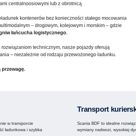
ami centralnoosiowymi lub z obrotnicą
eładunek kontenerów bez konieczności stałego mocowania
 multimodalnym – drogowym, kolejowym i morskim – gdzie
ogniw łańcucha logistycznego
.
ozwiązaniom technicznym, nasze pojazdy oferują
łania – niezależnie od rodzaju przewożonego ładunku.
ą przewagę.
Transport kuriersk
nie w transporcie
Scania BDF to idealne rozwiąza
ć ładunkowa i szybka
wymiany nadwozi, wysokiej dys