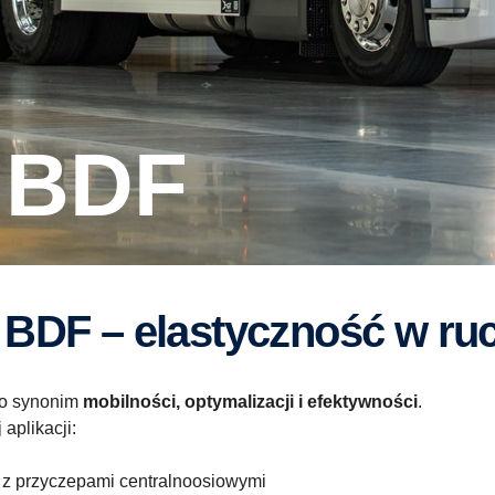
 BDF
 BDF – elastyczność w r
to synonim
mobilności, optymalizacji i efektywności
.
aplikacji:
 z przyczepami centralnoosiowymi