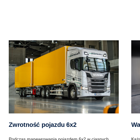
Zwrotność pojazdu 6x2
W
Podczas manewrowania pojazdem 6x2 w ciasnych
Każd