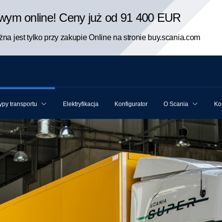
rowym online! Ceny już od 91 400 EUR
na jest tylko przy zakupie Online na stronie buy.scania.com
ypy transportu
Elektryfikacja
Konfigurator
O Scania
Ko