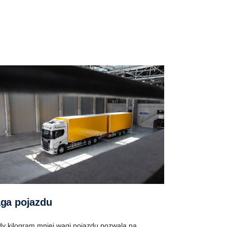
aga pojazdu
y kilogram mniej wagi pojazdu pozwala na