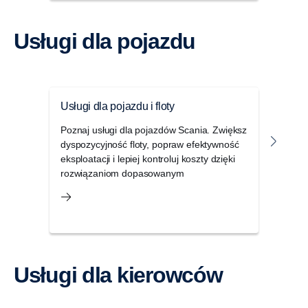
Usługi dla pojazdu
Usługi dla pojazdu i floty
Rapo
Poznaj usługi dla pojazdów Scania. Zwiększ
Dzięk
dyspozycyjność floty, popraw efektywność
otrz
eksploatacji i lepiej kontroluj koszty dzięki
pods
rozwiązaniom dopasowanym
Scan
Twoje
Usługi dla kierowców