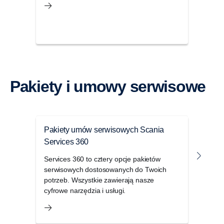
Pakiety i umowy serwisowe
Pakiety umów serwisowych Scania
Serv
Services 360
Zmak
usłu
Services 360 to cztery opcje pakietów
Scan
serwisowych dostosowanych do Twoich
i pro
potrzeb. Wszystkie zawierają nasze
cyfrowe narzędzia i usługi.