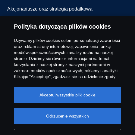
Akcjonariusze oraz strategia podatkowa
Informowanie o nieprawidłowościach
Polityka dotycząca plików cookies
Kontakt
Używamy plików cookies celem personalizacji zawartości
oraz reklam strony internetowej, zapewnienia funkcji
Komunikaty
mediów społecznościowych i analizy ruchu na naszej
stronie. Dzielimy się również informacjami na temat
korzystania z naszej strony z naszymi partnerami w
Ustawienie plików cookies
zakresie mediów społecznościowych, reklamy i analityki.
Klikając "Akceptuję", zgadzasz się na udzielenie zgody
na wykorzystanie wszystkich plików cookies i dzielenie
się informacjami. Możesz również zarządzać swoimi
plikami cookies, klikając na "Ustawienia plików cookies" i
Akceptuj wszystkie pliki cookie
wybierając kategorie, które chcesz zaakceptować. W
celu uzyskania bardziej szczegółowego wyjaśnienia w
jaki sposób używamy plików cookies, odwiedź naszą
Odrzucenie wszystkich
© Copyright Scania 2026 All rights reserved. Scania
sekcję dotyczącą plików cookies, którą można znaleźć
Polska S.A. Al. Katowicka 316, 05-830 Nadarzyn,
klikając na link poniżej tego tekstu.
Cookie policy
Polska Tel: +48 22 356 01 00