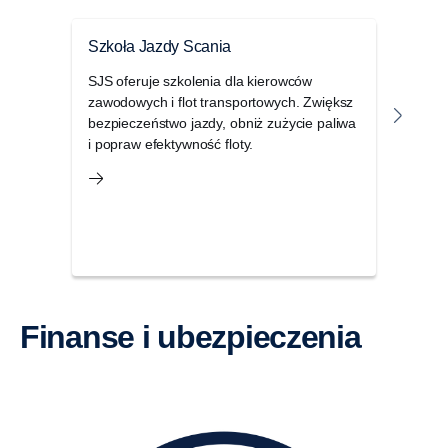
Szkoła Jazdy Scania
Szko
SJS oferuje szkolenia dla kierowców
Pozn
zawodowych i flot transportowych. Zwiększ
Scan
bezpieczeństwo jazdy, obniż zużycie paliwa
i bar
i popraw efektywność floty.
prak
flot.
Finanse i ubezpieczenia