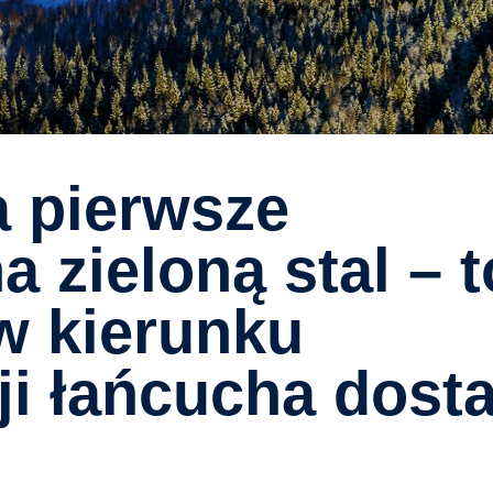
 zieloną stal – t
w kierunku
ji łańcucha dost