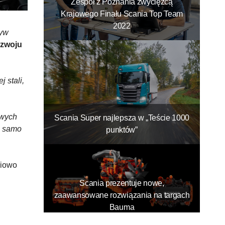
Zespół z Poznania zwycięzcą
Krajowego Finału Scania Top Team
2022
ływ
ozwoju
 stali,
owych
Scania Super najlepsza w „Teście 1000
o samo
punktów”
niowo
Scania prezentuje nowe,
zaawansowane rozwiązania na targach
Bauma