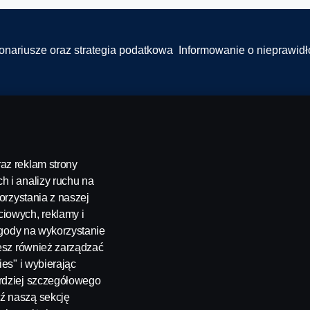
onariusze oraz strategia podatkowa
Informowanie o nieprawid
az reklam strony
h i analizy ruchu na
orzystania z naszej
l. Katowicka 316, 05-830 Nadarzyn, Polska Tel: +48 22 356 01 00
iowych, reklamy i
 zgody na wykorzystanie
żesz również zarządzać
ies" i wybierając
ardziej szczegółowego
ź naszą sekcję