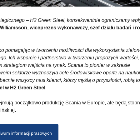
ategicznego – H2 Green Steel, konsekwentnie ograniczamy wp
illiamsson, wiceprezes wykonawczy, szef działu badań i r
ko pomagając w tworzeniu możliwości dla wykorzystania zielonej
go. Ich wsparcie i partnerstwo w tworzeniu propozycji wartości,
 strategiom wejścia na rynek. Scania to pionier w zakresie
swoim sektorze wyznaczyła cele środowiskowe oparte na nauk
cnie wszyscy nasi klienci, którzy myślą o przyszłości, robią t
el w H2 Green Steel
.
bejmują początkowo produkcję Scania w Europie, ale będą stop
ńskiej.
iwum informacji prasowych