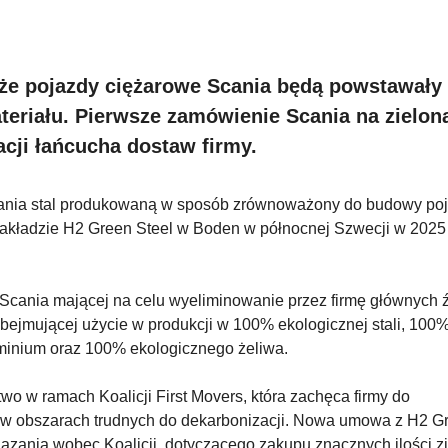
że pojazdy ciężarowe Scania będą powstawały 
riału. Pierwsze zamówienie Scania na zieloną
cji łańcucha dostaw firmy.
ania stal produkowaną w sposób zrównoważony do budowy po
akładzie H2 Green Steel w Boden w północnej Szwecji w 2025 r
Scania mającej na celu wyeliminowanie przez firmę głównych 
bejmującej użycie w produkcji w 100% ekologicznej stali, 100
minium oraz 100% ekologicznego żeliwa.
o w ramach Koalicji First Movers, która zachęca firmy do
w obszarach trudnych do dekarbonizacji. Nowa umowa z H2 G
ązania wobec Koalicji, dotyczącego zakupu znacznych ilości zi