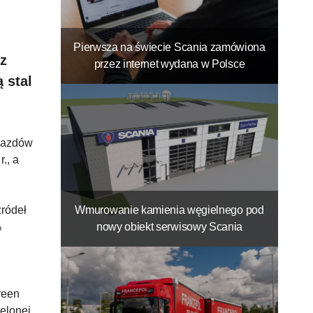
Pierwsza na świecie Scania zamówiona
z
przez internet wydana w Polsce
 stal
jazdów
., a
źródeł
Wmurowanie kamienia węgielnego pod
%
nowy obiekt serwisowy Scania
reen
elonej