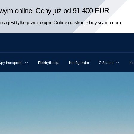
rowym online! Ceny już od 91 400 EUR
na jest tylko przy zakupie Online na stronie buy.scania.com
ypy transportu
Elektryfikacja
Konfigurator
O Scania
Ko