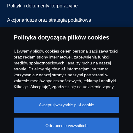
Polityki i dokumenty korporacyjne
Akcjonariusze oraz strategia podatkowa
Informowanie o nieprawidłowościach
Polityka dotycząca plików cookies
Kontakt
Używamy plików cookies celem personalizacji zawartości
oraz reklam strony internetowej, zapewnienia funkcji
Komunikaty
mediów społecznościowych i analizy ruchu na naszej
stronie. Dzielimy się również informacjami na temat
korzystania z naszej strony z naszymi partnerami w
Ustawienie plików cookies
zakresie mediów społecznościowych, reklamy i analityki.
Klikając "Akceptuję", zgadzasz się na udzielenie zgody
na wykorzystanie wszystkich plików cookies i dzielenie
się informacjami. Możesz również zarządzać swoimi
plikami cookies, klikając na "Ustawienia plików cookies" i
Akceptuj wszystkie pliki cookie
wybierając kategorie, które chcesz zaakceptować. W
celu uzyskania bardziej szczegółowego wyjaśnienia w
jaki sposób używamy plików cookies, odwiedź naszą
Odrzucenie wszystkich
© Copyright Scania 2026 All rights reserved. Scania
sekcję dotyczącą plików cookies, którą można znaleźć