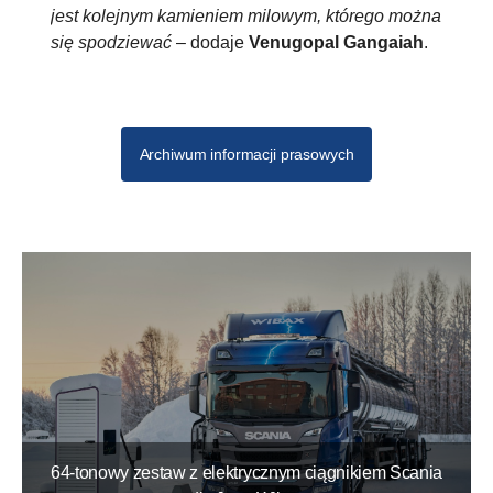
jest kolejnym kamieniem milowym, którego można
się spodziewać
– dodaje
Venugopal Gangaiah
.
Archiwum informacji prasowych
64-tonowy zestaw z elektrycznym ciągnikiem Scania