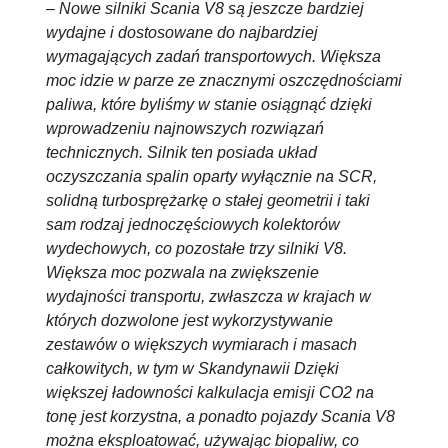
–
Nowe silniki Scania V8 są jeszcze bardziej
wydajne i dostosowane do najbardziej
wymagających zadań transportowych. Większa
moc idzie w parze ze znacznymi oszczędnościami
paliwa, które byliśmy w stanie osiągnąć dzięki
wprowadzeniu najnowszych rozwiązań
technicznych. Silnik ten posiada układ
oczyszczania spalin oparty wyłącznie na SCR,
solidną turbosprężarkę o stałej geometrii i taki
sam rodzaj jednoczęściowych kolektorów
wydechowych, co pozostałe trzy silniki V8.
W
iększa moc pozwala na zwiększenie
wydajności transportu, zwłaszcza w krajach w
których dozwolone jest wykorzystywanie
zestawów o większych wymiarach i masach
całkowitych, w tym w Skandynawii Dzięki
większej ładowności kalkulacja emisji CO2 na
tonę jest korzystna, a ponadto pojazdy Scania V8
można eksploatować, używając biopaliw, co