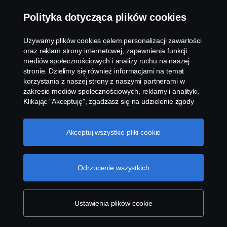
Polityka dotycząca plików cookies
Używamy plików cookies celem personalizacji zawartości
oraz reklam strony internetowej, zapewnienia funkcji
mediów społecznościowych i analizy ruchu na naszej
stronie. Dzielimy się również informacjami na temat
korzystania z naszej strony z naszymi partnerami w
zakresie mediów społecznościowych, reklamy i analityki.
Klikając "Akceptuję", zgadzasz się na udzielenie zgody
na wykorzystanie wszystkich plików cookies i dzielenie
się informacjami. Możesz również zarządzać swoimi
plikami cookies, klikając na "Ustawienia plików cookies" i
Akceptuj wszystkie pliki cookie
wybierając kategorie, które chcesz zaakceptować. W
celu uzyskania bardziej szczegółowego wyjaśnienia w
jaki sposób używamy plików cookies, odwiedź naszą
Odrzucenie wszystkich
sekcję dotyczącą plików cookies, którą można znaleźć
klikając na link poniżej tego tekstu.
Cookie policy
Ustawienia plików cookie