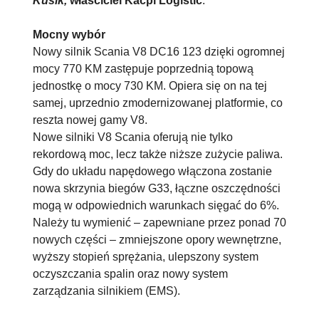
Kusik,
właściciel Kacpi Logistic
.
Mocny wybór
Nowy silnik Scania V8 DC16 123 dzięki ogromnej
mocy 770 KM zastępuje poprzednią topową
jednostkę o mocy 730 KM. Opiera się on na tej
samej, uprzednio zmodernizowanej platformie, co
reszta nowej gamy V8.
Nowe silniki V8 Scania oferują nie tylko
rekordową moc, lecz także niższe zużycie paliwa.
Gdy do układu napędowego włączona zostanie
nowa skrzynia biegów G33, łączne oszczędności
mogą w odpowiednich warunkach sięgać do 6%.
Należy tu wymienić – zapew­niane przez ponad 70
nowych części – zmniejszone opory wewnętrzne,
wyższy stopień sprężania, ulepszony system
oczyszczania spalin oraz nowy system
zarządzania silnikiem (EMS).