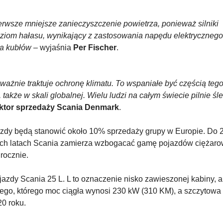
rwsze mniejsze zanieczyszczenie powietrza, ponieważ silniki
poziom hałasu, wynikający z zastosowania napędu elektryczneg
ia kubłów
– wyjaśnia
Per Fischer
.
ważnie traktuje ochronę klimatu. To wspaniałe być częścią teg
także w skali globalnej. Wielu ludzi na całym świecie pilnie śle
ektor sprzedaży Scania Denmark
.
jazdy będą stanowić około 10% sprzedaży grupy w Europie. Do 2
ch latach Scania zamierza wzbogacać gamę pojazdów ciężaro
rocznie.
zdy Scania 25 L. L to oznaczenie nisko zawieszonej kabiny, a
znego, którego moc ciągła wynosi 230 kW (310 KM), a szczytowa
0 roku.