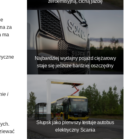
zeroemisyjną, cichą jazdę
ne
na za
a ma
tryczne
Najbardziej wydajny pojazd ciężarowy
staje się jeszcze bardziej oszczędny
ie i
Słupsk jako pierwszy testuje autobus
ych.
elektryczny Scania
dziewać