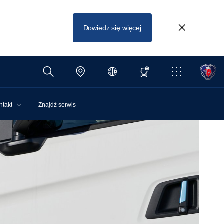
Dowiedz się więcej
ntakt
Znajdź serwis