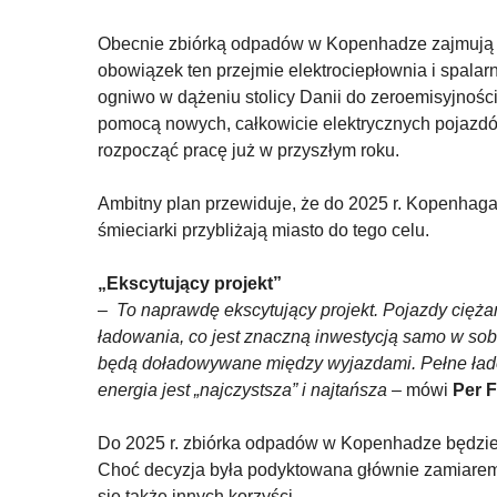
Obecnie zbiórką odpadów w Kopenhadze zajmują s
obowiązek ten przejmie elektrociepłownia i spal
ogniwo w dążeniu stolicy Danii do zeroemisyjno
pomocą nowych, całkowicie elektrycznych pojazdó
rozpocząć pracę już w przyszłym roku.
Ambitny plan przewiduje, że do 2025 r. Kopenhaga
śmieciarki przybliżają miasto do tego celu.
„Ekscytujący projekt”
–
To naprawdę ekscytujący projekt. Pojazdy ciężar
ładowania, co jest znaczną inwestycją samo w sobi
będą doładowywane między wyjazdami. Pełne łado
energia jest „najczystsza” i najtańsza
– mówi
Per F
Do 2025 r. zbiórka odpadów w Kopenhadze będzie 
Choć decyzja była podyktowana głównie zamiarem
się także innych korzyści.