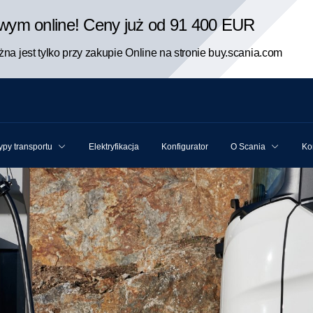
rowym online! Ceny już od 91 400 EUR
na jest tylko przy zakupie Online na stronie buy.scania.com
ypy transportu
Elektryfikacja
Konfigurator
O Scania
Ko