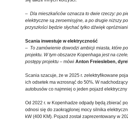
–
Dla mieszkańców oznacza to dwie rzeczy: po pie
elektryczne są zeroemisyjne, a po drugie niższy 
przyszłości będzie słychać tylko dźwięk opróżnian
Scania inwestuje w elektryczność
–
To zamówienie dowodzi ambicji miasta, które po
projektu. W tym obszarze Kopenhaga jest na czele, 
postępy projektu
– mówi
Anton Freiesleben, dyr
Scania szacuje, że w 2025 r. zelektryfikowane po
ich odsetek ma wzrosnąć do 50%. W nadchodzący
autobusów co najmniej o jeden pojazd elektryczny 
Od 2022 r. w Kopenhadze odpady będą zbierać poja
odnosi się do zaokrąglonej mocy silnika elektryc
kW (400 KM). Pojazd został zaprezentowany w 202