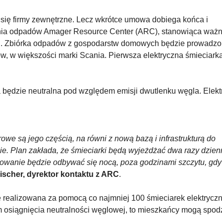
ię firmy zewnętrzne. Lecz wkrótce umowa dobiega końca i
arnia odpadów Amager Resource Center (ARC), stanowiąca waż
ści. Zbiórka odpadów z gospodarstw domowych będzie prowadzo
w, w większości marki Scania. Pierwsza elektryczna śmieciark
 będzie neutralna pod względem emisji dwutlenku węgla. Elek
owe są jego częścią, na równi z nową bazą i infrastrukturą do
e. Plan zakłada, że śmieciarki będą wyjeżdżać dwa razy dzienn
wanie będzie odbywać się nocą, poza godzinami szczytu, gdy
ischer, dyrektor kontaktu z ARC
.
realizowana za pomocą co najmniej 100 śmieciarek elektryczn
 osiągnięcia neutralności węglowej, to mieszkańcy mogą spo