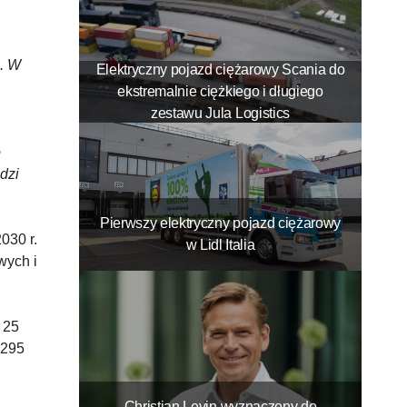
o. W
Elektryczny pojazd ciężarowy Scania do
ekstremalnie ciężkiego i długiego
zestawu Jula Logistics
o
dzi
Pierwszy elektryczny pojazd ciężarowy
030 r.
w Lidl Italia
wych i
 25
 295
Christian Levin wyznaczony do