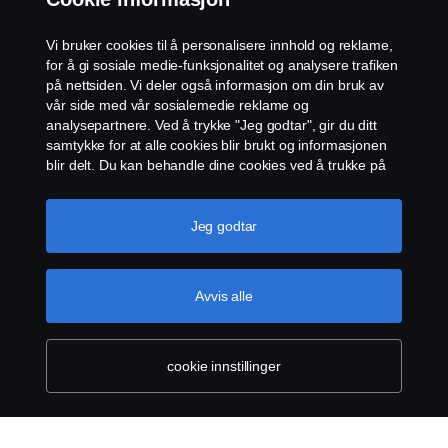
Åpenhetsloven
Vi bruker cookies til å personalisere innhold og reklame,
Etiske retningslinjer for leverandører
for å gi sosiale medie-funksjonalitet og analysere trafiken
på nettsiden. Vi deler også informasjon om din bruk av
vår side med vår sosialemedie reklame og
Cookie-innstillinger
analysepartnere. Ved å trykke "Jeg godtar", gir du ditt
samtykke for at alle cookies blir brukt og informasjonen
blir delt. Du kan behandle dine cookies ved å trukke på
"cookie innstillinger" og velge kategorier du godtar. For
en mer detaljert forklaring hvordan vi bruker cookies,
vennligst besøk vår cookies-erklæring, som du finner ved
Jeg godtar
å trykke på linken under denne teksten.
Mer
informasjon om personvernet ditt
© Scania 2026 Alle rettigheter Norsk Scania AS, Pb.
Avvis alle
143 Skøyen, 0277 Oslo Telefon: 22 06 45 00 epost:
sno.info@scania.com. Fakturaadresse:
invoice.no@scania.com
cookie innstillinger