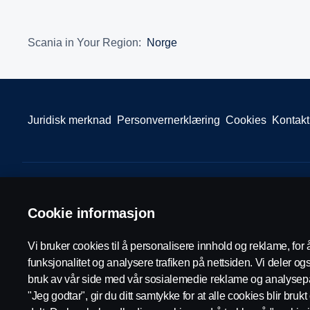
Scania in Your Region:
Norge
Juridisk merknad
Personvernerklæring
Cookies
Kontakt
© Scania 2026 Alle rettigheter Norsk Scania AS, Pb. 143 Skøyen, 
Cookie informasjon
invoice.no@scania.com
Vi bruker cookies til å personalisere innhold og reklame, for 
funksjonalitet og analysere trafiken på nettsiden. Vi deler o
bruk av vår side med vår sosialemedie reklame og analysepa
"Jeg godtar", gir du ditt samtykke for at alle cookies blir bruk