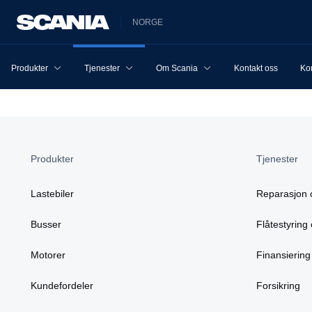
NORGE
Produkter
Tjenester
Om Scania
Kontakt oss
Ko
Produkter
Tjenester
Lastebiler
Reparasjon 
Busser
Flåtestyring 
Motorer
Finansiering
Kundefordeler
Forsikring