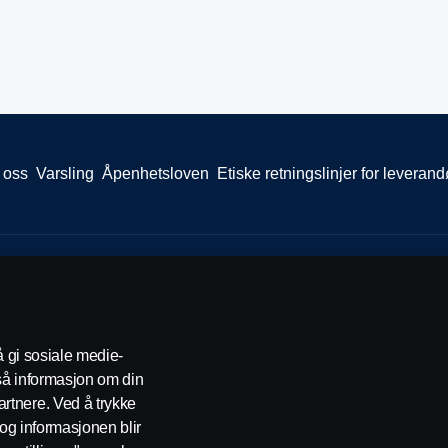
 oss
Varsling
Åpenhetsloven
Etiske retningslinjer for leverand
0277 Oslo Telefon: 22 06 45 00 epost: sno.info@scania.com. Fakturaadre
å gi sosiale medie-
gså informasjon om din
rtnere. Ved å trykke
t og informasjonen blir