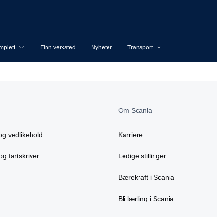
mplett
Finn verksted
Nyheter
Transport
Om Scania
og vedlikehold
Karriere
og fartskriver
Ledige stillinger
Bærekraft i Scania
Bli lærling i Scania