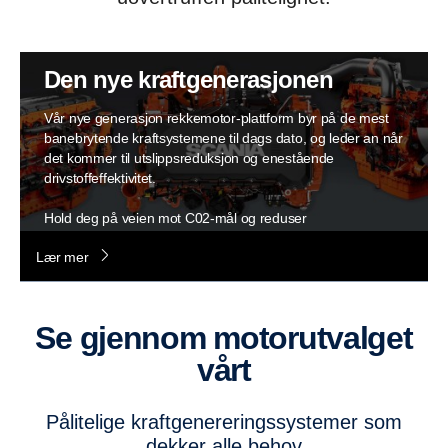
Den nye kraftgenerasjonen
Vår nye generasjon rekkemotor-plattform byr på de mest
banebrytende kraftsystemene til dags dato, og leder an når
det kommer til utslippsreduksjon og enestående
drivstoffeffektivitet.
Hold deg på veien mot C02-mål og reduser
drivstofforbruket – de avanserte rekkemotorene er også
Lær mer
kompatible med fornybart drivstoff, inkludert 100 % HVO.
Se gjennom motorutvalget
vårt
Pålitelige kraftgenereringssystemer som
dekker alle behov