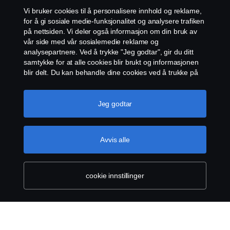
Vi bruker cookies til å personalisere innhold og reklame,
Etiske retningslinjer for leverandører
for å gi sosiale medie-funksjonalitet og analysere trafiken
på nettsiden. Vi deler også informasjon om din bruk av
vår side med vår sosialemedie reklame og
Cookie-innstillinger
analysepartnere. Ved å trykke "Jeg godtar", gir du ditt
samtykke for at alle cookies blir brukt og informasjonen
blir delt. Du kan behandle dine cookies ved å trukke på
"cookie innstillinger" og velge kategorier du godtar. For
en mer detaljert forklaring hvordan vi bruker cookies,
vennligst besøk vår cookies-erklæring, som du finner ved
Jeg godtar
å trykke på linken under denne teksten.
Mer
informasjon om personvernet ditt
© Scania 2026 Alle rettigheter Norsk Scania AS, Pb.
Avvis alle
143 Skøyen, 0277 Oslo Telefon: 22 06 45 00 epost:
sno.info@scania.com. Fakturaadresse:
invoice.no@scania.com
cookie innstillinger