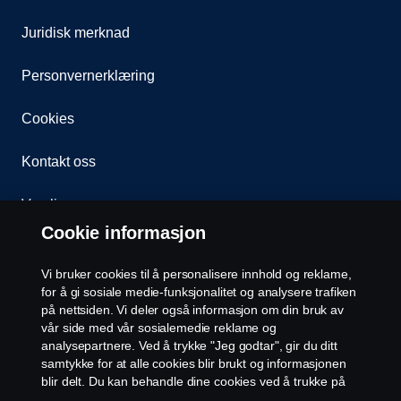
Juridisk merknad
Personvernerklæring
Cookies
Kontakt oss
Varsling
Cookie informasjon
Åpenhetsloven
Vi bruker cookies til å personalisere innhold og reklame,
Etiske retningslinjer for leverandører
for å gi sosiale medie-funksjonalitet og analysere trafiken
på nettsiden. Vi deler også informasjon om din bruk av
vår side med vår sosialemedie reklame og
Cookie-innstillinger
analysepartnere. Ved å trykke "Jeg godtar", gir du ditt
samtykke for at alle cookies blir brukt og informasjonen
blir delt. Du kan behandle dine cookies ved å trukke på
"cookie innstillinger" og velge kategorier du godtar. For