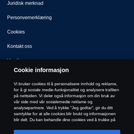
Juridisk merknad
Personvernerklæring
Cookies
Kontakt oss
Varsling
Cookie informasjon
Åpenhetsloven
Vi bruker cookies til å personalisere innhold og reklame,
Etiske retningslinjer for leverandører
for å gi sosiale medie-funksjonalitet og analysere trafiken
på nettsiden. Vi deler også informasjon om din bruk av
vår side med vår sosialemedie reklame og
Cookie-innstillinger
analysepartnere. Ved å trykke "Jeg godtar", gir du ditt
samtykke for at alle cookies blir brukt og informasjonen
blir delt. Du kan behandle dine cookies ved å trukke på
"cookie innstillinger" og velge kategorier du godtar. For
en mer detaljert forklaring hvordan vi bruker cookies,