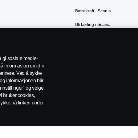
Bærekraft i Scania
Bli lærling i Scania
å gi sosiale medie-
gså informasjon om din
rtnere. Ved å trykke
t og informasjonen blir
nnstillinger" og velge
 oss
Varsling
Åpenhetsloven
Etiske retningslinjer for leverand
vi bruker cookies,
rykke på linken under
0277 Oslo Telefon: 22 06 45 00 epost: sno.info@scania.com. Fakturaadre