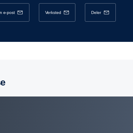
en e-post
verksted
deler
se