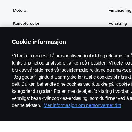
Motorer
Finansiering
Kundefordeler
Forsikring
Cookie informasjon
Scania in Your Region:
Norge
Vi bruker cookies til å personalisere innhold og reklame, for 
funksjonalitet og analysere trafiken på nettsiden. Vi deler o
bruk av vår side med vår sosialemedie reklame og analysepa
"Jeg godtar", gir du ditt samtykke for at alle cookies blir bruk
delt. Du kan behandle dine cookies ved å trukke på "cookie i
Juridisk merknad
Personvernerklæring
Cookies
Kontakt
kategorier du godtar. For en mer detaljert forklaring hvordan 
vennligst besøk vår cookies-erklæring, som du finner ved å t
denne teksten.
Mer informasjon om personvernet ditt
© Scania 2026 Alle rettigheter Norsk Scania AS, Pb. 143 Skøyen, 
invoice.no@scania.com