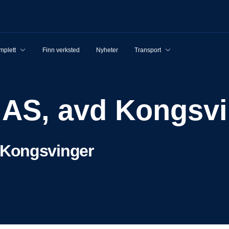
mplett
Finn verksted
Nyheter
Transport
a AS, avd Kongsv
 Kongsvinger