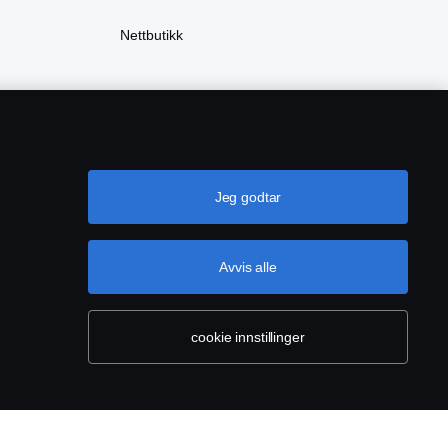
Nettbutikk
Jeg godtar
Avvis alle
ører
Cookie-innstillinger
cookie innstillinger
sse: