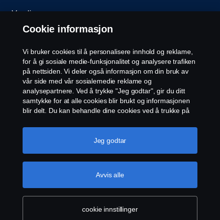
Varsling
Cookie informasjon
Åpenhetsloven
Vi bruker cookies til å personalisere innhold og reklame,
Etiske retningslinjer for leverandører
for å gi sosiale medie-funksjonalitet og analysere trafiken
på nettsiden. Vi deler også informasjon om din bruk av
vår side med vår sosialemedie reklame og
Cookie-innstillinger
analysepartnere. Ved å trykke "Jeg godtar", gir du ditt
samtykke for at alle cookies blir brukt og informasjonen
blir delt. Du kan behandle dine cookies ved å trukke på
"cookie innstillinger" og velge kategorier du godtar. For
en mer detaljert forklaring hvordan vi bruker cookies,
vennligst besøk vår cookies-erklæring, som du finner ved
Jeg godtar
å trykke på linken under denne teksten.
Mer
informasjon om personvernet ditt
© Scania 2026 Alle rettigheter Norsk Scania AS, Pb.
Avvis alle
143 Skøyen, 0277 Oslo Telefon: 22 06 45 00 epost:
sno.info@scania.com. Fakturaadresse:
invoice.no@scania.com
cookie innstillinger