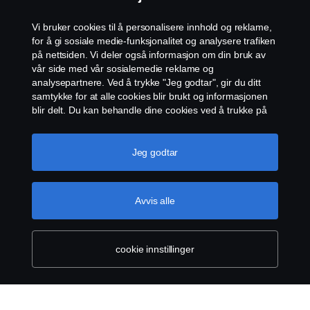
Åpenhetsloven
Vi bruker cookies til å personalisere innhold og reklame,
Etiske retningslinjer for leverandører
for å gi sosiale medie-funksjonalitet og analysere trafiken
på nettsiden. Vi deler også informasjon om din bruk av
vår side med vår sosialemedie reklame og
Cookie-innstillinger
analysepartnere. Ved å trykke "Jeg godtar", gir du ditt
samtykke for at alle cookies blir brukt og informasjonen
blir delt. Du kan behandle dine cookies ved å trukke på
"cookie innstillinger" og velge kategorier du godtar. For
en mer detaljert forklaring hvordan vi bruker cookies,
vennligst besøk vår cookies-erklæring, som du finner ved
Jeg godtar
å trykke på linken under denne teksten.
Mer
informasjon om personvernet ditt
© Scania 2026 Alle rettigheter Norsk Scania AS, Pb.
Avvis alle
143 Skøyen, 0277 Oslo Telefon: 22 06 45 00 epost:
sno.info@scania.com. Fakturaadresse:
invoice.no@scania.com
cookie innstillinger