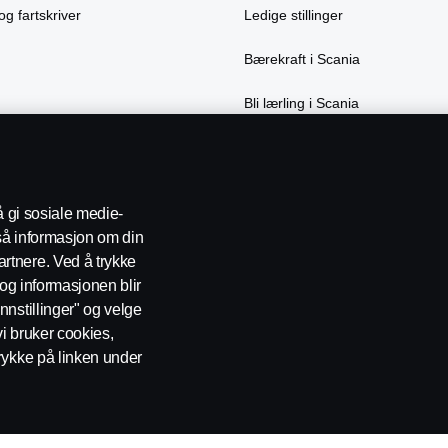
og fartskriver
Ledige stillinger
Bærekraft i Scania
Bli lærling i Scania
å gi sosiale medie-
gså informasjon om din
rtnere. Ved å trykke
t og informasjonen blir
nnstillinger" og velge
 oss
Varsling
Åpenhetsloven
Etiske retningslinjer for leverand
vi bruker cookies,
rykke på linken under
0277 Oslo Telefon: 22 06 45 00 epost: sno.info@scania.com. Fakturaadre