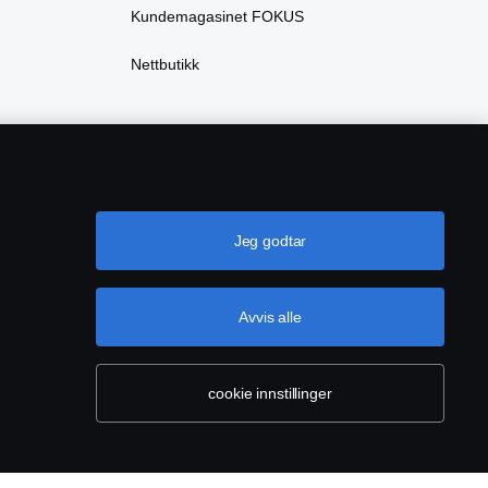
Kundemagasinet FOKUS
Nettbutikk
Jeg godtar
Avvis alle
ører
Cookie-innstillinger
cookie innstillinger
sse: