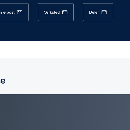
en e-post
verksted
deler
se