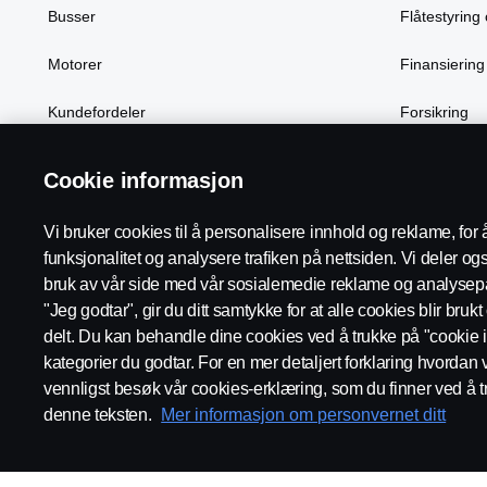
Busser
Flåtestyring 
Motorer
Finansiering
Kundefordeler
Forsikring
Cookie informasjon
Scania in Your Region:
Norge
Vi bruker cookies til å personalisere innhold og reklame, for 
funksjonalitet og analysere trafiken på nettsiden. Vi deler o
bruk av vår side med vår sosialemedie reklame og analysepa
"Jeg godtar", gir du ditt samtykke for at alle cookies blir bruk
delt. Du kan behandle dine cookies ved å trukke på "cookie i
Juridisk merknad
Personvernerklæring
Cookies
Kontakt
kategorier du godtar. For en mer detaljert forklaring hvordan 
vennligst besøk vår cookies-erklæring, som du finner ved å t
denne teksten.
Mer informasjon om personvernet ditt
© Scania 2026 Alle rettigheter Norsk Scania AS, Pb. 143 Skøyen, 
invoice.no@scania.com