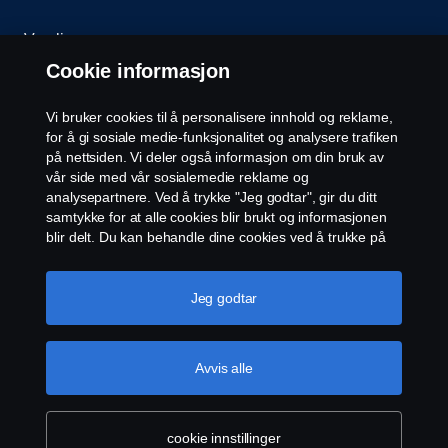
Varsling
Cookie informasjon
Åpenhetsloven
Vi bruker cookies til å personalisere innhold og reklame,
Etiske retningslinjer for leverandører
for å gi sosiale medie-funksjonalitet og analysere trafiken
på nettsiden. Vi deler også informasjon om din bruk av
vår side med vår sosialemedie reklame og
Cookie-innstillinger
analysepartnere. Ved å trykke "Jeg godtar", gir du ditt
samtykke for at alle cookies blir brukt og informasjonen
blir delt. Du kan behandle dine cookies ved å trukke på
"cookie innstillinger" og velge kategorier du godtar. For
en mer detaljert forklaring hvordan vi bruker cookies,
vennligst besøk vår cookies-erklæring, som du finner ved
Jeg godtar
å trykke på linken under denne teksten.
Mer
informasjon om personvernet ditt
© Scania 2026 Alle rettigheter Norsk Scania AS, Pb.
Avvis alle
143 Skøyen, 0277 Oslo Telefon: 22 06 45 00 epost:
sno.info@scania.com. Fakturaadresse:
invoice.no@scania.com
cookie innstillinger