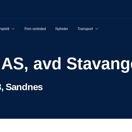
mplett
Finn verksted
Nyheter
Transport
a AS, avd Stavang
3, Sandnes