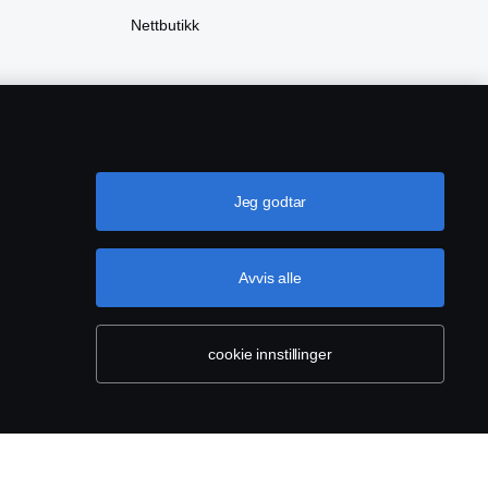
Nettbutikk
Jeg godtar
Avvis alle
ører
Cookie-innstillinger
cookie innstillinger
sse: