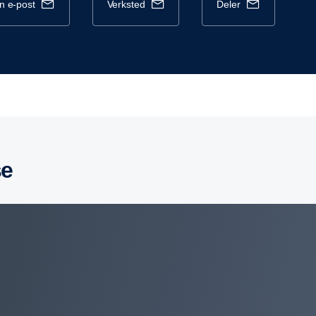
en e-post
verksted
deler
se