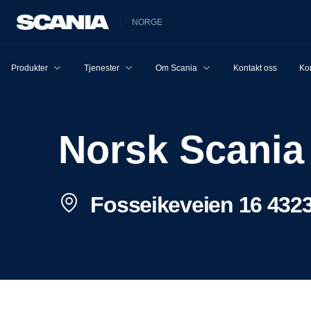
NORGE
Produkter
Tjenester
Om Scania
Kontakt oss
Ko
Norsk Scani
Fosseikeveien 16 432