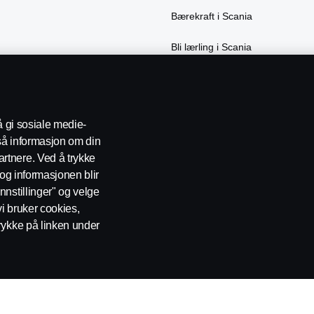
Bærekraft i Scania
Bli lærling i Scania
å gi sosiale medie-
gså informasjon om din
rtnere. Ved å trykke
t og informasjonen blir
nnstillinger" og velge
 oss
Varsling
Åpenhetsloven
Etiske retningslinjer for leverand
vi bruker cookies,
rykke på linken under
0277 Oslo Telefon: 22 06 45 00 epost: sno.info@scania.com. Fakturaadre