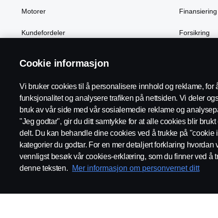
Motorer
Finansiering
Kundefordeler
Forsikring
Cookie informasjon
Scania in Your Region:
Norge
Vi bruker cookies til å personalisere innhold og reklame, for 
funksjonalitet og analysere trafiken på nettsiden. Vi deler o
bruk av vår side med vår sosialemedie reklame og analysepa
"Jeg godtar", gir du ditt samtykke for at alle cookies blir bruk
delt. Du kan behandle dine cookies ved å trukke på "cookie i
Juridisk merknad
Personvernerklæring
Cookies
Kontakt
kategorier du godtar. For en mer detaljert forklaring hvordan 
vennligst besøk vår cookies-erklæring, som du finner ved å t
denne teksten.
Mer informasjon om personvernet ditt
© Scania 2026 Alle rettigheter Norsk Scania AS, Pb. 143 Skøyen, 
invoice.no@scania.com