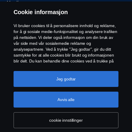
Varsling
Cookie informasjon
Åpenhetsloven
Vi bruker cookies til å personalisere innhold og reklame,
Etiske retningslinjer for leverandører
for å gi sosiale medie-funksjonalitet og analysere trafiken
på nettsiden. Vi deler også informasjon om din bruk av
vår side med vår sosialemedie reklame og
Cookie-innstillinger
analysepartnere. Ved å trykke "Jeg godtar", gir du ditt
samtykke for at alle cookies blir brukt og informasjonen
blir delt. Du kan behandle dine cookies ved å trukke på
"cookie innstillinger" og velge kategorier du godtar. For
en mer detaljert forklaring hvordan vi bruker cookies,
vennligst besøk vår cookies-erklæring, som du finner ved
Jeg godtar
å trykke på linken under denne teksten.
Mer
informasjon om personvernet ditt
© Scania 2026 Alle rettigheter Norsk Scania AS, Pb.
Avvis alle
143 Skøyen, 0277 Oslo Telefon: 22 06 45 00 epost:
sno.info@scania.com. Fakturaadresse:
invoice.no@scania.com
cookie innstillinger