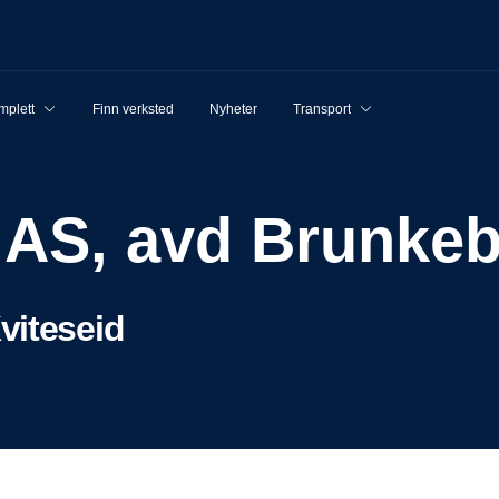
mplett
Finn verksted
Nyheter
Transport
a AS, avd Brunke
viteseid