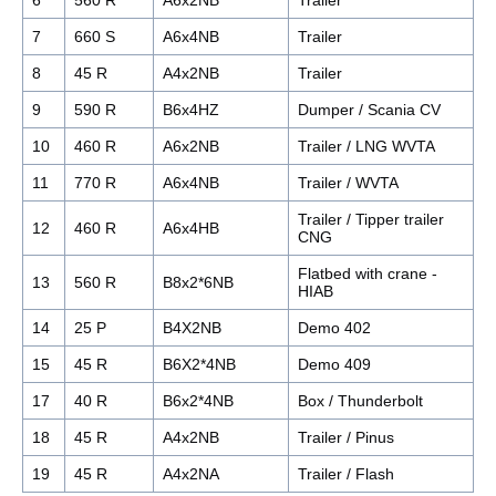
7
660 S
A6x4NB
Trailer
8
45 R
A4x2NB
Trailer
9
590 R
B6x4HZ
Dumper / Scania CV
10
460 R
A6x2NB
Trailer / LNG WVTA
11
770 R
A6x4NB
Trailer / WVTA
Trailer / Tipper trailer
12
460 R
A6x4HB
CNG
Flatbed with crane -
13
560 R
B8x2*6NB
HIAB
14
25 P
B4X2NB
Demo 402
15
45 R
B6X2*4NB
Demo 409
17
40 R
B6x2*4NB
Box / Thunderbolt
18
45 R
A4x2NB
Trailer / Pinus
19
45 R
A4x2NA
Trailer / Flash