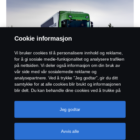
Cookie informasjon
Vi bruker cookies til å personalisere innhold og reklame,
for å gi sosiale medie-funksjonalitet og analysere trafiken
på nettsiden. Vi deler også informasjon om din bruk av
vår side med vår sosialemedie reklame og
analysepartnere. Ved å trykke "Jeg godtar", gir du ditt
samtykke for at alle cookies blir brukt og informasjonen
blir delt. Du kan behandle dine cookies ved å trukke på
"cookie innstillinger" og velge kategorier du godtar. For
en mer detaljert forklaring hvordan vi bruker cookies,
vennligst besøk vår cookies-erklæring, som du finner ved
Jeg godtar
å trykke på linken under denne teksten.
Mer
informasjon om personvernet ditt
Avvis alle