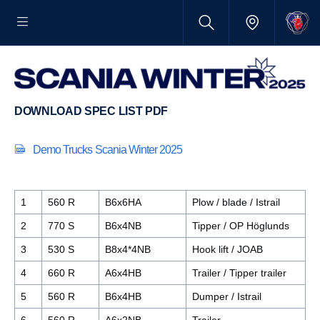
DOWNLOAD SPEC LIST PDF
Demo Trucks Scania Winter 2025
1
560 R
B6x6HA
Plow / blade / Istrail
2
770 S
B6x4NB
Tipper / OP Höglunds
3
530 S
B8x4*4NB
Hook lift / JOAB
4
660 R
A6x4HB
Trailer / Tipper trailer
5
560 R
B6x4HB
Dumper / Istrail
6
560 R
A6x2NB
Trailer