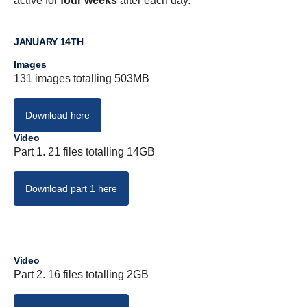
active for
four weeks
after each day.
JANUARY 14TH
Images
131 images totalling 503MB
Download here
Video
Part 1. 21 files totalling 14GB
Download part 1 here
Video
Part 2. 16 files totalling 2GB