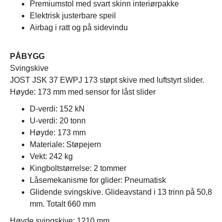
Premiumstol med svart skinn interiørpakke
Elektrisk justerbare speil
Airbag i ratt og på sidevindu
PÅBYGG
Svingskive
JOST JSK 37 EWPJ 173 støpt skive med luftstyrt slider.
Høyde: 173 mm med sensor for låst slider
D-verdi: 152 kN
U-verdi: 20 tonn
Høyde: 173 mm
Materiale: Støpejern
Vekt: 242 kg
Kingboltstørrelse: 2 tommer
Låsemekanisme for glider: Pneumatisk
Glidende svingskive. Glideavstand i 13 trinn på 50,8
mm. Totalt 660 mm
Høyde svingskive: 1210 mm