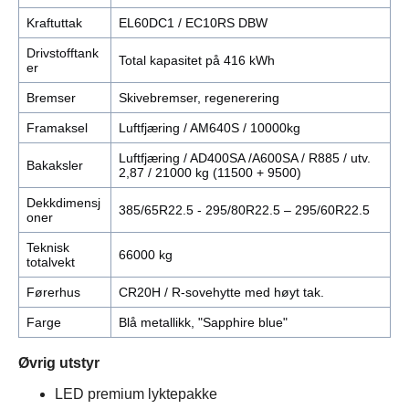
Kraftuttak
EL60DC1 / EC10RS DBW
Drivstofftank
Total kapasitet på 416 kWh
er
Bremser
Skivebremser, regenerering
Framaksel
Luftfjæring / AM640S / 10000kg
Luftfjæring / AD400SA /A600SA / R885 / utv.
Bakaksler
2,87 / 21000 kg (11500 + 9500)
Dekkdimensj
385/65R22.5 - 295/80R22.5 – 295/60R22.5
oner
Teknisk
66000 kg
totalvekt
Førerhus
CR20H / R-sovehytte med høyt tak.
Farge
Blå metallikk, "Sapphire blue"
Øvrig utstyr
LED premium lyktepakke