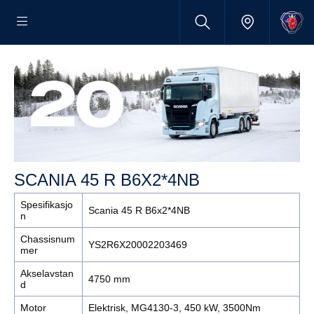
SCANIA 45 R B6X2*4NB
Spesifikasjo
Scania 45 R B6x2*4NB
n
Chassisnum
YS2R6X20002203469
mer
Akselavstan
4750 mm
d
Motor
Elektrisk, MG4130-3, 450 kW, 3500Nm