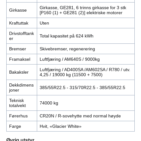
Girkasse, GE281, 6 trinns girkasse for 3 stk
Girkasse
[P160 (1) + GE281 (2)] elektriske motorer
Kraftuttak
Uten
Drivstofftank
Total kapasitet på 624 kWh
er
Bremser
Skivebremser, regenerering
Framaksel
Luftfjæring / AM640S / 9000kg
Luftfjæring / AD400SA /AM602SA / R780 / utv.
Bakaksler
4,25 / 19000 kg (11500 + 7500)
Dekkdimens
385/55R22.5 - 315/70R22.5 - 385/55R22.5
joner
Teknisk
74000 kg
totalvekt
Førerhus
CR20N / R-sovehytte med normal høyde
Farge
Hvit, «Glacier White»
Øvrig utstyr