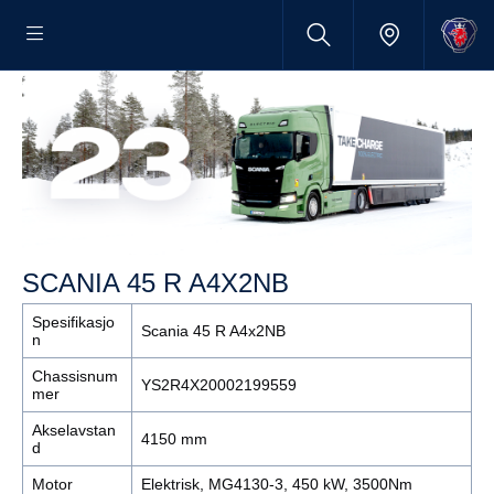
SCANIA 45 R A4X2NB
Spesifikasjo
Scania 45 R A4x2NB
n
Chassisnum
YS2R4X20002199559
mer
Akselavstan
4150 mm
d
Motor
Elektrisk, MG4130-3, 450 kW, 3500Nm