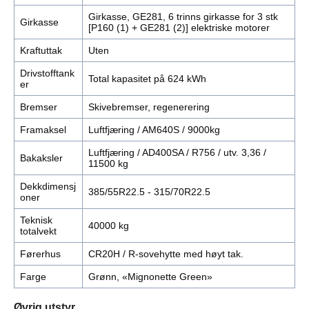
Girkasse, GE281, 6 trinns girkasse for 3 stk
Girkasse
[P160 (1) + GE281 (2)] elektriske motorer
Kraftuttak
Uten
Drivstofftank
Total kapasitet på 624 kWh
er
Bremser
Skivebremser, regenerering
Framaksel
Luftfjæring / AM640S / 9000kg
Luftfjæring / AD400SA / R756 / utv. 3,36 /
Bakaksler
11500 kg
Dekkdimensj
385/55R22.5 - 315/70R22.5
oner
Teknisk
40000 kg
totalvekt
Førerhus
CR20H / R-sovehytte med høyt tak.
Farge
Grønn, «Mignonette Green»
Øvrig utstyr