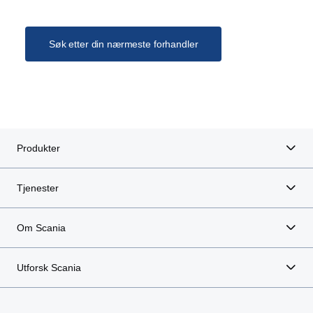
av chassis.
Søk etter din nærmeste forhandler
Verktøykasse
Verktøykasse med hylle og sarg.
Produkter
Tjenester
Om Scania
Utforsk Scania