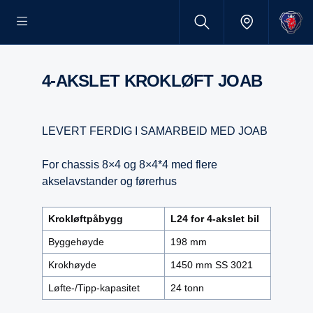
4-AKSLET KROKLØFT JOAB
LEVERT FERDIG I SAMARBEID MED JOAB
For chassis 8×4 og 8×4*4 med flere
akselavstander og førerhus
Krokløftpåbygg
L24 for 4-akslet bil
Byggehøyde
198 mm
Krokhøyde
1450 mm SS 3021
Løfte-/Tipp-kapasitet
24 tonn