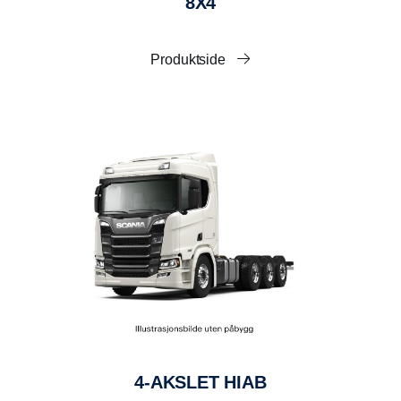
8X4
annet avtales.
Midjelås
Produktside
Mekanisk midjelås.
Nødstopp
Nødstoppsats, koblet over hydraulikkpumpen.
Opplegg for tipphenger
3/4” Tema 7500 hunnkobling trykk (25 mm rør) & 1” Tema
10000 hunnkobling retur (32 mm rør), bak for tipphenger.
Enkelvirkende seksjon i manøverventil og strømbryter i
førerhus. Montert i avslutningsbjelke. Hydraulikktrykk 200
bar.
Sidehinder
Aluminiumsprofil som oppfyller gjeldende lovkrav.
4-AKSLET HIAB
Demonterbar løsning foran batterikasse.