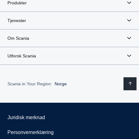
Stigtrinn av el-polert rustfri plate. Montert på kasse
Produkter
rett foran driv.
Skap er forberedt for ryggekamera.
Tjenester
Om Scania
Utforsk Scania
Scania in Your Region:
Norge
Juridisk merknad
Personvernerklæring