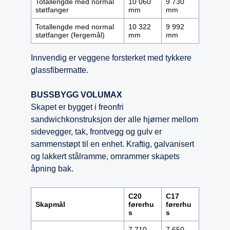
Totallengde med normal
10 060
9 730
støtfanger
mm
mm
Totallengde med normal
10 322
9 992
støtfanger (fergemål)
mm
mm
Innvendig er veggene forsterket med tykkere
glassfibermatte.
BUSSBYGG VOLUMAX
Skapet er bygget i freonfri
sandwichkonstruksjon der alle hjørner mellom
sidevegger, tak, frontvegg og gulv er
sammenstøpt til en enhet. Kraftig, galvanisert
og lakkert stålramme, omrammer skapets
åpning bak.
C20
C17
Skapmål
førerhu
førerhu
s
s
7 710
7 650