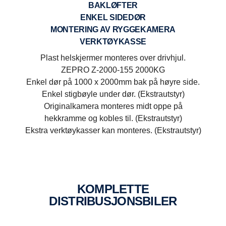
BAKLØFTER
ENKEL SIDEDØR
MONTERING AV RYGGEKAMERA
VERKTØYKASSE
Plast helskjermer monteres over drivhjul.
ZEPRO Z-2000-155 2000KG
Enkel dør på 1000 x 2000mm bak på høyre side.
Enkel stigbøyle under dør. (Ekstrautstyr)
Originalkamera monteres midt oppe på
hekkramme og kobles til. (Ekstrautstyr)
Ekstra verktøykasser kan monteres. (Ekstrautstyr)
BAKLØFTER - ZEPRO Z-2000-155 2000KG
Enkel sidedør
KOMPLETTE
Enkel dør på 1000 x 2000mm bak på høyre side.
Leveres med fast 3-delt underkjøringshinder og CE-
DISTRIBUSJONSBILER
Enkel stigbøyle under dør.
utstyr.
Justerbare dobbeltvirkende vippesylindre.