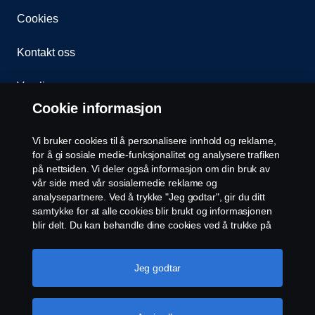
Cookies
Kontakt oss
Varsling
Cookie informasjon
Åpenhetsloven
Vi bruker cookies til å personalisere innhold og reklame,
Etiske retningslinjer for leverandører
for å gi sosiale medie-funksjonalitet og analysere trafiken
på nettsiden. Vi deler også informasjon om din bruk av
vår side med vår sosialemedie reklame og
Cookie-innstillinger
analysepartnere. Ved å trykke "Jeg godtar", gir du ditt
samtykke for at alle cookies blir brukt og informasjonen
blir delt. Du kan behandle dine cookies ved å trukke på
"cookie innstillinger" og velge kategorier du godtar. For
en mer detaljert forklaring hvordan vi bruker cookies,
vennligst besøk vår cookies-erklæring, som du finner ved
Jeg godtar
å trykke på linken under denne teksten.
Mer
informasjon om personvernet ditt
© Scania 2026 Alle rettigheter Norsk Scania AS, Pb.