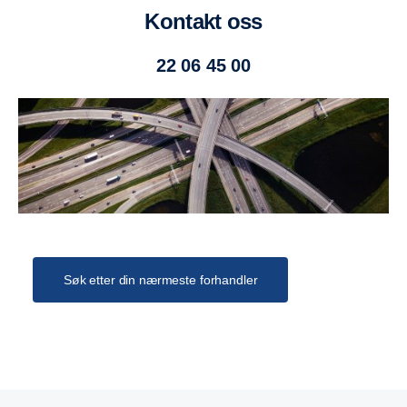
6 stk. foldedører på venstre side opphengt i profil i tak.
Kontakt oss
Sidehinder
22 06 45 00
Aluminiumsprofiler ihht lovkrav.
Skjermer
Plast helskjermer monteres over drivhjul.
Verktøykasse
Verktøykasse (1000x650x580) i aluminium med
elektropolert rustfritt lokk.
Monteres på venstre side foran drivhjul.
Søk etter din nærmeste forhandler
ØVRIG UTSTYR
Innvendig beskyttelse montert nede ved gulv på
framvegg og helside.
Rustfri dørstopper med gummibuffert.
Kjettingholder monteres i bakkant på venstre side.