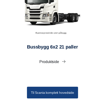
elementtykkelse.
Isolert gulv: Sandwichkonstruksjon med 95 mm
isolasjon og 24 mm bjerkefinér som er belagt med
slitedekke.
LASTSIKRINGSUTSTYR
Surrekroker gulv, monteres på begge sider c/c
1200mm.
Bussbygg 6x2 21 paller
Surreskinne sidevegg, monteres 1000mm over gulv.
Surreskinne framvegg, monteres 1000mm over gulv.
Surrestroppholder (surreskinne med kroker).
Produktside
Lakkering
Ståldetaljer er enten galvanisert, eller lakkert i
rammefarge (Sub Grey).
Skapet lakkeres i hvit Scania Ivory.
Til Scania komplett hovedside
Sidedører