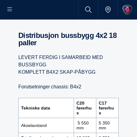
Distribusjon bussbygg 4x2 18
paller
LEVERT FERDIG I SAMARBEID MED
BUSSBYGG
KOMPLETT B4X2 SKAP-PÅBYGG
Forutsetninger chassis: B4x2
C20
C17
Tekniske data
førerhu
førerhu
s
s
5 550
5 350
Akselavstand
mm
mm