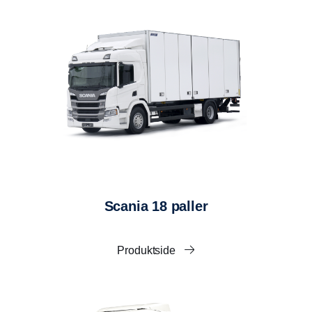
Montering av ryggekamera
Kobles til bilens originalbryter for bakløfter.
Originalkamera monteres midt oppe på hekkramme og
Utvendig manøverbryter høyre side under skapkant.
kobles til.
Utvendig bryter for 2-hånds manøvrering under
skapkant.
Verktøykasse
Brygge i stål 2000x2580mm.
Ekstra verktøykasser kan monteres.
Bryter innvendig innfelt på høyre side bak 700mm
over gulv.
Radiostyring 4-kanalers.
Understell og brygge leveres lakkert grå fra Zepro.
BELYSNING/REFLEKSER
Scania 18 paller
3 stk innvendige LED-lys i tak.
2 stk LED-markeringslys foran.
2 stk LED-markeringslys bak.
Produktside
4 stk diode markeringslys, ett på hvert hjørne av
skap.
Chassiets originale sidemarkeringslys monteres
under skapkant iht. gjeldende forskrifter.