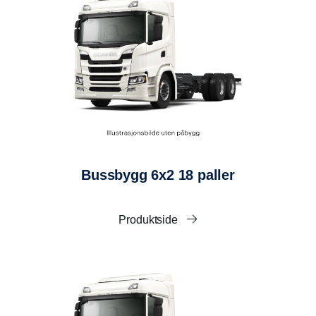
Chassiets originale baklykter monteres beskyttet i
brakett av aluminium.
4 stk LED-arbeidslys. 2160 lumen. Montert under
skap foran, og i bakkant ramme. Koblet over Scania
originalbryter.
Hvit refleks monteres nede på hver side i hele
skapets lengde.
Monteres oppe i hvert hjørne 250mm horisontalt og
250mm vertikalt.
Rød refleks omrammer skapet bak.
Bussbygg 6x2 18 paller
DIMENSJONER
Produktside
Framvegg: Forsterket sandwichkonstruksjon med
68 mm elementtykkelse.
Sidevegg: Sandwichkonstruksjon med 45 mm
elementtykkelse.
Tak: Sandwichkonstruksjon med 50 mm