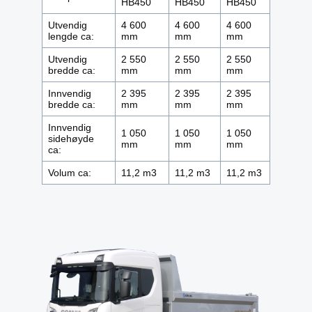
HB450
HB450
HB450
Utvendig
4 600
4 600
4 600
lengde ca:
mm
mm
mm
Utvendig
2 550
2 550
2 550
bredde ca:
mm
mm
mm
Innvendig
2 395
2 395
2 395
bredde ca:
mm
mm
mm
Innvendig
1 050
1 050
1 050
sidehøyde
mm
mm
mm
ca:
Volum ca:
11,2 m3
11,2 m3
11,2 m3