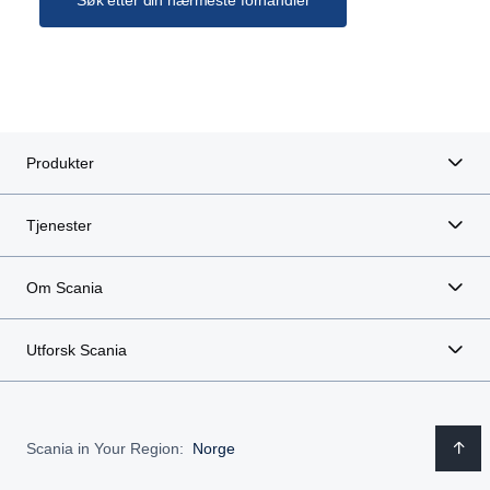
Søk etter din nærmeste forhandler
Komplettering av bremseledninger med Duomatic.
Komplettering av el.ledninger for tilhenger til 15-
polet el.kontakt.
Montering av eksisterende ABS-kontakt.
Relesats for maks 4 stk ryggelys på tilhengere.
2 stk brytere i førerhus for akselløft på tilhenger.
Produkter
TIPPAGGREGAT
Midtmontert med tippsylinder i vogge
Tjenester
med hydraulisk tippstopp.
4 smørepunkter til vogge lagt ut på siden.
Om Scania
Underkjøringshinder
Rundt av stål ifølge lovkrav, avtagbart.
Utforsk Scania
ØVRIG UTSTYR
Stigtrinn: 3 stk montert utvendig på frontvegg på
Scania in Your Region:
Norge
venstre side. 1 stk enkelt trinn montert innvendig.
Surrekroker: 3 stk / side sveiset utv i nederkant. Alt.