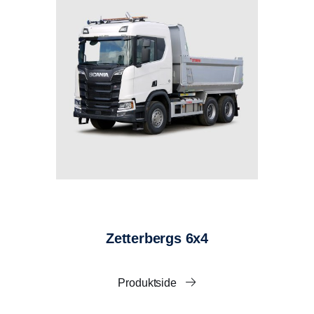
påfyllingslokk med luftfilter og avstengningskran
montert mellom førerhus og dumperkasse.
Nivåvakt og temperaturvakt på tank.
LAKKERING
Sandblåst og grunnet.
Dumperkasse lakkert i standard Artic Silver med
klarlakk.
Hjelperamme og monteringsdetaljer i chassisgrå.
Lakkering av komplett påbygg før montering på
chassis.
Rustfritt-, aluminium- og plastdetaljer lakkeres ikke.
MANØVERSYSTEM
Zetterbergs 6x4
El.pneumatisk ventilseksjon, montert i hjelperamme.
Alle hydraulikkrør er utvendig behandlet (krom).
2-leder hydraulikk for tilhenger, trykk Tema 7500,
Produktside
retur Tema 10000.
OPPVARMING