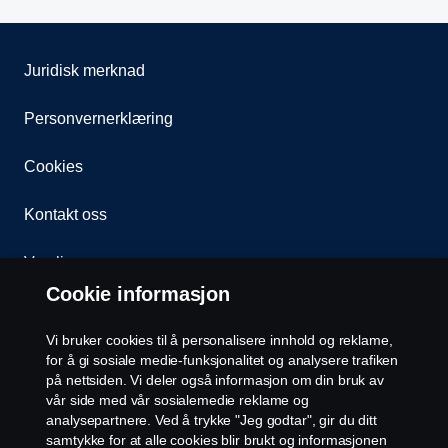
uten surrekroker.
Spett og spadeholder i eloksert stål montert på
hydraulikktank.
Juridisk merknad
Verktøykasse i rustfritt stål.
Personvernerklæring
Cookies
Kontakt oss
Varsling
Cookie informasjon
Åpenhetsloven
Vi bruker cookies til å personalisere innhold og reklame,
Etiske retningslinjer for leverandører
for å gi sosiale medie-funksjonalitet og analysere trafiken
på nettsiden. Vi deler også informasjon om din bruk av
vår side med vår sosialemedie reklame og
Cookie-innstillinger
analysepartnere. Ved å trykke "Jeg godtar", gir du ditt
samtykke for at alle cookies blir brukt og informasjonen