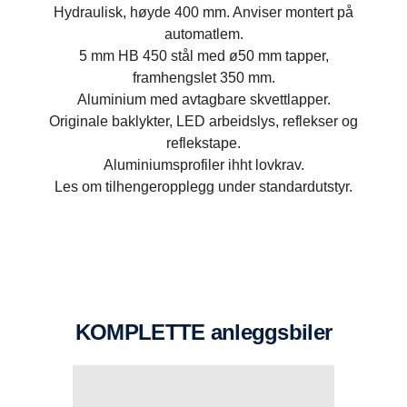
Hydraulisk, høyde 400 mm. Anviser montert på
automatlem.
5 mm HB 450 stål med ø50 mm tapper,
framhengslet 350 mm.
Aluminium med avtagbare skvettlapper.
Originale baklykter, LED arbeidslys, reflekser og
reflekstape.
Aluminiumsprofiler ihht lovkrav.
Les om tilhengeropplegg under standardutstyr.
Automatlem
Akseltrykkfordeler
Hydraulisk, høyde 400 mm. Anviser montert på
Luftoperert lastoverføring som på bladfjæret biler
automatlem.
overfører vekt fra andre bakaksel til første bakaksel.
KOMPLETTE anleggsbiler
BELYSNING / REFLEKSER
Blitslamper
2 stk blitslamper (strobe) montert bak.
Chassisets originale baklykter montert i rustfrie
lyktekasser.