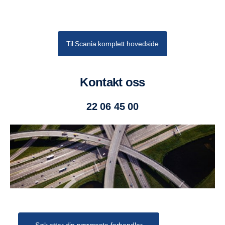
Eksosoppvarming i hele bunnen.
Pneumatisk spjell montert etter eksospotte.
Bryter montert i førerhus.
Til Scania komplett hovedside
Sidehinder
Aluminiumsprofiler ihht lovkrav.
Kontakt oss
Skjermer
Aluminium med avtagbare skvettlapper.
22 06 45 00
Spredelem
5 mm HB 450 stål med ø50 mm tapper, framhengslet 350
mm.
TILHENGEROPPLEGG
Trekkbjelke DB75V med gavelsats.
Tilhengerfeste VBG 795V manuell kobling.
Gummimatte over trekkbjelke.