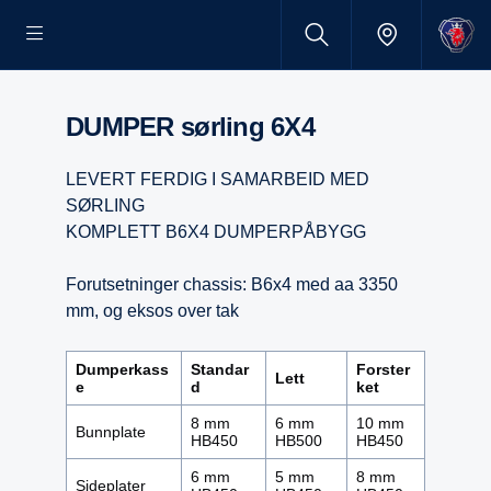
DUMPER sørling 6X4
LEVERT FERDIG I SAMARBEID MED
SØRLING
KOMPLETT B6X4 DUMPERPÅBYGG
Forutsetninger chassis: B6x4 med aa 3350
mm, og eksos over tak
Dumperkass
Standar
Forster
Lett
e
d
ket
8 mm
6 mm
10 mm
Bunnplate
HB450
HB500
HB450
6 mm
5 mm
8 mm
Sideplater