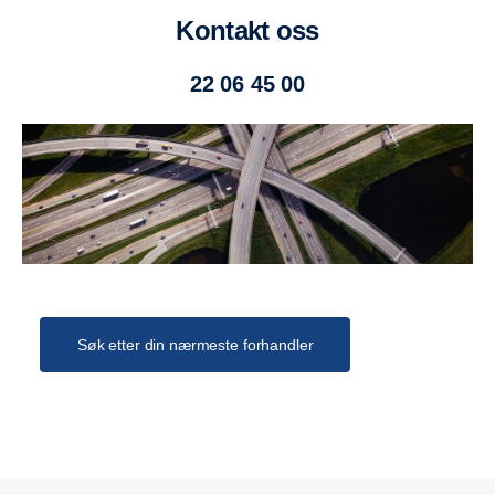
Sidehinder
Kontakt oss
Sidehinder i bjelkeutførelse.
22 06 45 00
Skjerm
Ekstra beskyttelse mot styrbar bakaksel.
Skjermer
Aluminiumsskjermer med ekstra beskyttelse for styrbar
bakaksel, og med avtakbare skvettlapper.
Spredeluke
Hydraulisk høytløftende bakluke med dobbelhengsling.
Søk etter din nærmeste forhandler
Tippsylinder
Stabiliserende frontmontert for 1-veis tipp, type Nummi.
Trekkbjelke luftfjæring
Spesialbjelke som er tilpasset luftbelgene på chassis.