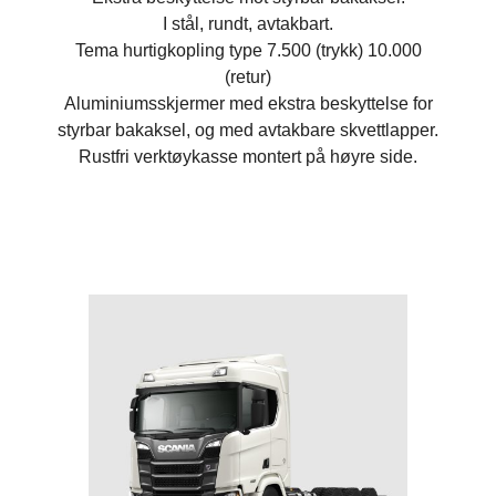
I stål, rundt, avtakbart.
Tema hurtigkopling type 7.500 (trykk) 10.000
(retur)
Aluminiumsskjermer med ekstra beskyttelse for
styrbar bakaksel, og med avtakbare skvettlapper.
Rustfri verktøykasse montert på høyre side.
Automatlem
Blitslamper
Hydraulisk type, høyde 400 mm. Sliteplate i 6 mm HB450.
2 stkblitslamper (strobe) montert bak.
Betjening
Luftservo
El-brytere i hytte for tipp og automat-lem bil og henger.
Luftservo på tilhengerkobling styrt med betjeningspanel
Nødstopp inkludert i bryterpanel.
ved venstre baklys.
Ekssoppvarming
Sideplater
Over hele planbunnen, inkludert trykkluft-operert ventil
Sideplater i 8mm tykkelse.
etter lyddemper styrt med bryter montert i førerhus.