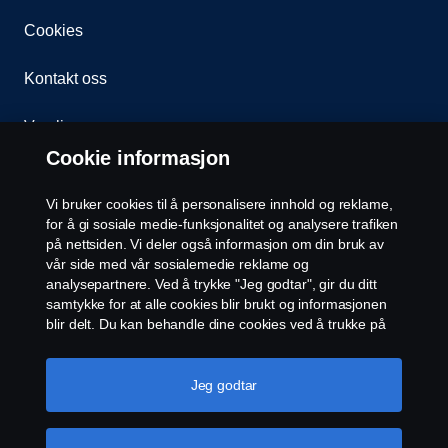
Cookies
Kontakt oss
Varsling
Cookie informasjon
Åpenhetsloven
Vi bruker cookies til å personalisere innhold og reklame,
Etiske retningslinjer for leverandører
for å gi sosiale medie-funksjonalitet og analysere trafiken
på nettsiden. Vi deler også informasjon om din bruk av
vår side med vår sosialemedie reklame og
Cookie-innstillinger
analysepartnere. Ved å trykke "Jeg godtar", gir du ditt
samtykke for at alle cookies blir brukt og informasjonen
blir delt. Du kan behandle dine cookies ved å trukke på
"cookie innstillinger" og velge kategorier du godtar. For
en mer detaljert forklaring hvordan vi bruker cookies,
vennligst besøk vår cookies-erklæring, som du finner ved
Jeg godtar
å trykke på linken under denne teksten.
Mer
informasjon om personvernet ditt
© Scania 2026 Alle rettigheter Norsk Scania AS, Pb.