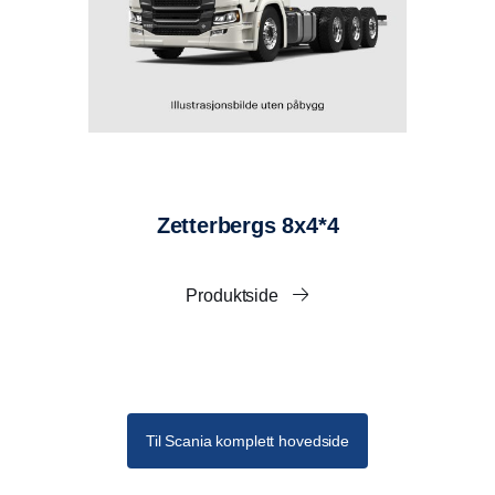
Montert bak hytte med stoppekran og returfilter. (Std.
størrelse: 140 liter.)
Kjettingbrett / strøkasser
2 stk åpne kjettingbrett / strøkasser, en på hver side.
LAKKERING
Alle ståldeler er sandblåst, grunnet og lakkert.
Zetterbergs 8x4*4
Hjelperamme er metallisert og lakkert i chassis-
farge
Dumperkasse lakkert i en farge, inkl. klarlakk.
Produktside
Metallisert underside.
Refleksmerking etter gjeldende lovkrav.
Produsent
Påbygget produseres i samarbeide med Istrail SP.z.o.o. i
Polen.
Til Scania komplett hovedside
Spesifikasjoner: Det tas forbehold om endringer.