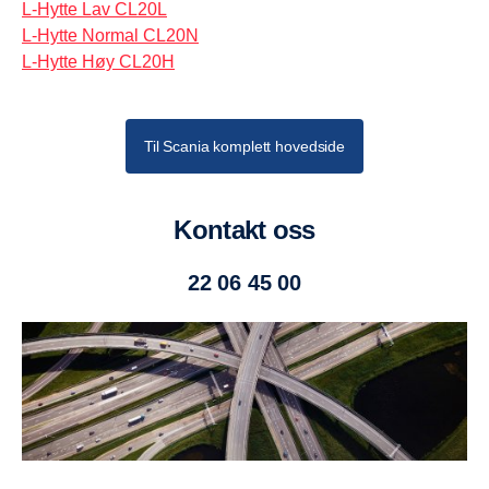
L-Hytte Lav CL20L
L-Hytte Normal CL20N
L-Hytte Høy CL20H
Til Scania komplett hovedside
Kontakt oss
22 06 45 00