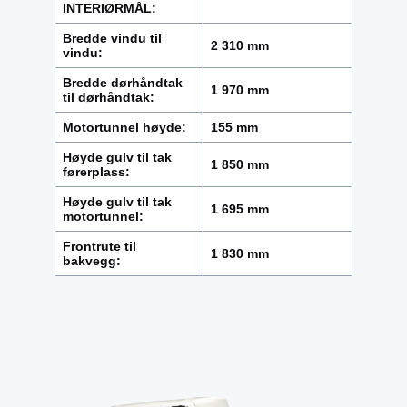
INTERIØRMÅL:
Bredde vindu til
2 310 mm
vindu:
Bredde dørhåndtak
1 970 mm
til dørhåndtak:
Motortunnel høyde:
155 mm
Høyde gulv til tak
1 850 mm
førerplass:
Høyde gulv til tak
1 695 mm
motortunnel:
Frontrute til
1 830 mm
bakvegg: