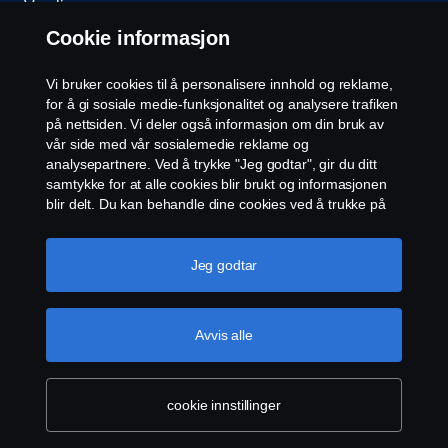
Varsling
Cookie informasjon
Åpenhetsloven
Vi bruker cookies til å personalisere innhold og reklame,
Etiske retningslinjer for leverandører
for å gi sosiale medie-funksjonalitet og analysere trafiken
på nettsiden. Vi deler også informasjon om din bruk av
vår side med vår sosialemedie reklame og
Cookie-innstillinger
analysepartnere. Ved å trykke "Jeg godtar", gir du ditt
samtykke for at alle cookies blir brukt og informasjonen
blir delt. Du kan behandle dine cookies ved å trukke på
"cookie innstillinger" og velge kategorier du godtar. For
en mer detaljert forklaring hvordan vi bruker cookies,
vennligst besøk vår cookies-erklæring, som du finner ved
Jeg godtar
å trykke på linken under denne teksten.
Mer
informasjon om personvernet ditt
© Scania 2026 Alle rettigheter Norsk Scania AS, Pb.
Avvis alle
143 Skøyen, 0277 Oslo Telefon: 22 06 45 00 epost:
sno.info@scania.com. Fakturaadresse:
invoice.no@scania.com
cookie innstillinger