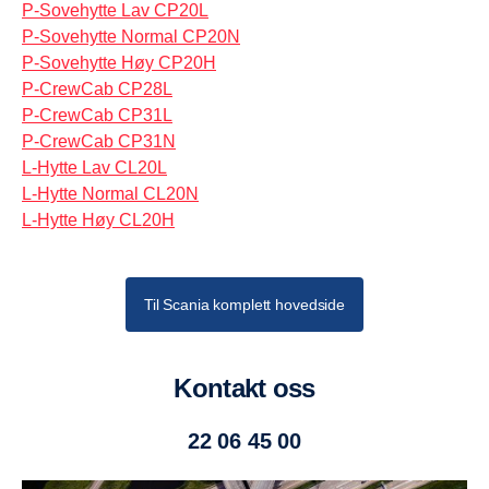
P-Sovehytte Lav CP20L
P-Sovehytte Normal CP20N
P-Sovehytte Høy CP20H
P-CrewCab CP28L
P-CrewCab CP31L
P-CrewCab CP31N
L-Hytte Lav CL20L
L-Hytte Normal CL20N
L-Hytte Høy CL20H
Til Scania komplett hovedside
Kontakt oss
22 06 45 00