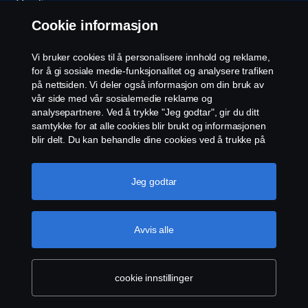
Varsling
Cookie informasjon
Åpenhetsloven
Vi bruker cookies til å personalisere innhold og reklame,
Etiske retningslinjer for leverandører
for å gi sosiale medie-funksjonalitet og analysere trafiken
på nettsiden. Vi deler også informasjon om din bruk av
vår side med vår sosialemedie reklame og
Cookie-innstillinger
analysepartnere. Ved å trykke "Jeg godtar", gir du ditt
samtykke for at alle cookies blir brukt og informasjonen
blir delt. Du kan behandle dine cookies ved å trukke på
"cookie innstillinger" og velge kategorier du godtar. For
en mer detaljert forklaring hvordan vi bruker cookies,
vennligst besøk vår cookies-erklæring, som du finner ved
Jeg godtar
å trykke på linken under denne teksten.
Mer
informasjon om personvernet ditt
© Scania 2026 Alle rettigheter Norsk Scania AS, Pb.
Avvis alle
143 Skøyen, 0277 Oslo Telefon: 22 06 45 00 epost:
sno.info@scania.com. Fakturaadresse:
invoice.no@scania.com
cookie innstillinger