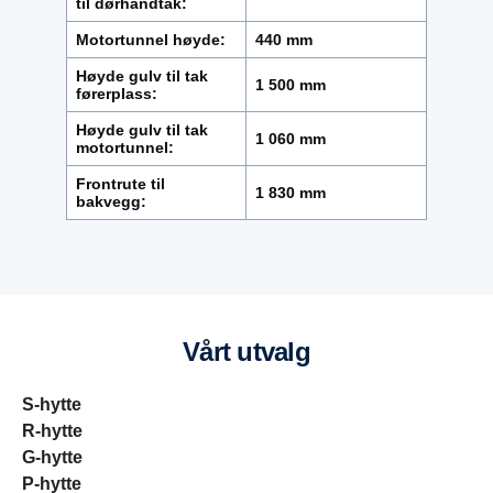
til dørhåndtak:
Motortunnel høyde:
440 mm
Høyde gulv til tak
1 500 mm
førerplass:
Høyde gulv til tak
1 060 mm
motortunnel:
Frontrute til
1 830 mm
bakvegg:
Vårt utvalg
S-hytte
R-hytte
G-hytte
P-hytte