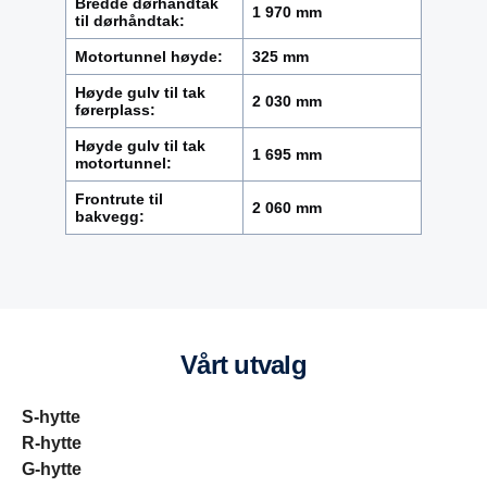
Bredde dørhåndtak
1 970 mm
til dørhåndtak:
Motortunnel høyde:
325 mm
Høyde gulv til tak
2 030 mm
førerplass:
Høyde gulv til tak
1 695 mm
motortunnel:
Frontrute til
2 060 mm
bakvegg:
Vårt utvalg
S-hytte
R-hytte
G-hytte