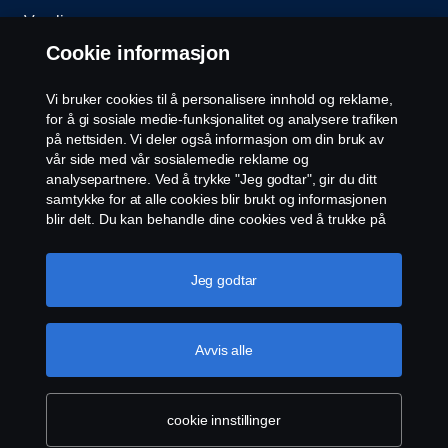
Varsling
Cookie informasjon
Åpenhetsloven
Vi bruker cookies til å personalisere innhold og reklame,
Etiske retningslinjer for leverandører
for å gi sosiale medie-funksjonalitet og analysere trafiken
på nettsiden. Vi deler også informasjon om din bruk av
vår side med vår sosialemedie reklame og
Cookie-innstillinger
analysepartnere. Ved å trykke "Jeg godtar", gir du ditt
samtykke for at alle cookies blir brukt og informasjonen
blir delt. Du kan behandle dine cookies ved å trukke på
"cookie innstillinger" og velge kategorier du godtar. For
en mer detaljert forklaring hvordan vi bruker cookies,
vennligst besøk vår cookies-erklæring, som du finner ved
Jeg godtar
å trykke på linken under denne teksten.
Mer
informasjon om personvernet ditt
© Scania 2026 Alle rettigheter Norsk Scania AS, Pb.
Avvis alle
143 Skøyen, 0277 Oslo Telefon: 22 06 45 00 epost:
sno.info@scania.com. Fakturaadresse:
invoice.no@scania.com
cookie innstillinger