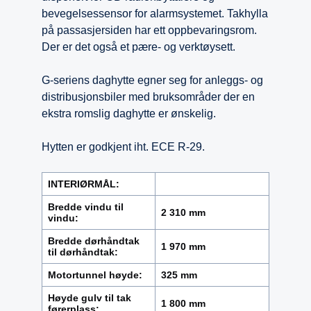
bevegelsessensor for alarmsystemet. Takhylla
på passasjersiden har ett oppbevaringsrom.
Der er det også et pære- og verktøysett.
G-seriens daghytte egner seg for anleggs- og
distribusjonsbiler med bruksområder der en
ekstra romslig daghytte er ønskelig.
Hytten er godkjent iht. ECE R-29.
INTERIØRMÅL:
Bredde vindu til
2 310 mm
vindu:
Bredde dørhåndtak
1 970 mm
til dørhåndtak:
Motortunnel høyde:
325 mm
Høyde gulv til tak
1 800 mm
førerplass: