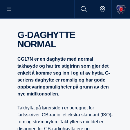
G-DAGHYTTE
NORMAL
CG17N er en daghytte med normal
takhøyde og har tre stigtrinn som gjør det
enkelt å komme seg inn i og ut av hytta. G-
seriens daghytte er romslig og har gode
oppbevaringsmuligheter på grunn av den
nye midtkonsollen.
Takhylla på førersiden er beregnet for
fartsskriver, CB-radio, et ekstra standard (ISO)-
rom og strømbrytere.Takhyllens midtdel er
disponert for CB-radiohøyttalere og