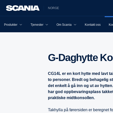
NORGE
Produkter
Tjenester
Om Scania
Kontakt oss
Ko
G-Daghytte Ko
CG14L er en kort hytte med lavt ta
to personer. Bredt og behagelig st
det enkelt å gå inn og ut av hytten.
har god oppbevarin
gsplass takke
praktiske midtkonsollen.
Takhylla på førersiden er beregnet for