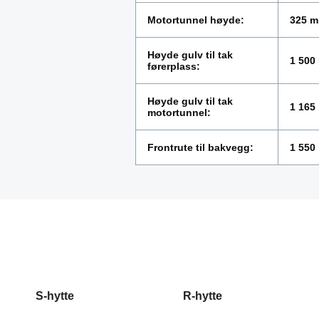
Motortunnel høyde:
325 
Høyde gulv til tak
1 500
førerplass:
Høyde gulv til tak
1 165
motortunnel:
Frontrute til bakvegg:
1 550
S-hytte
R-hytte