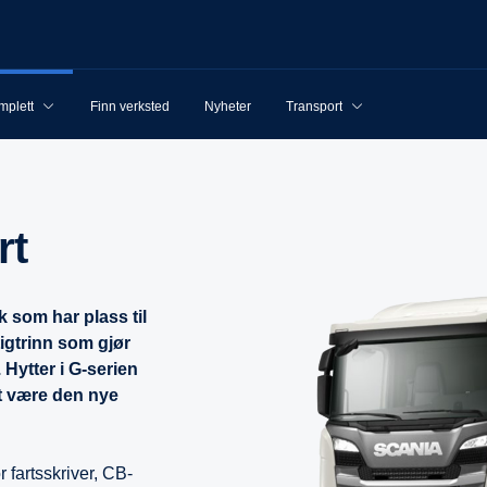
mplett
Finn verksted
Nyheter
Transport
rt
k som har plass til
igtrinn som gjør
 Hytter i G-serien
t være den nye
 fartsskriver, CB-