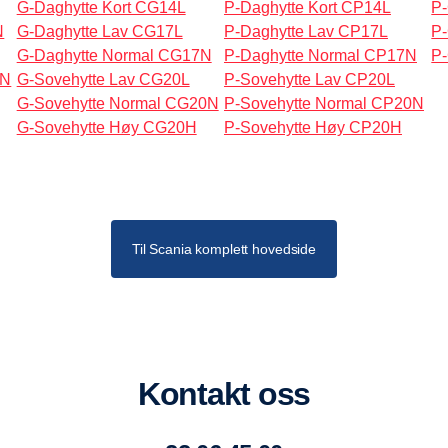
G-Daghytte Kort CG14L
P-Daghytte Kort CP14L
P
N
G-Daghytte Lav CG17L
P-Daghytte Lav CP17L
P
G-Daghytte Normal CG17N
P-Daghytte Normal CP17N
P
0N
G-Sovehytte Lav CG20L
P-Sovehytte Lav CP20L
G-Sovehytte Normal CG20N
P-Sovehytte Normal CP20N
G-Sovehytte Høy CG20H
P-Sovehytte Høy CP20H
Til Scania komplett hovedside
Kontakt oss