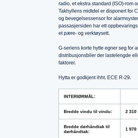
radio, et ekstra standard (ISO)-rom o
Takhyllens midtdel er disponert for 
og bevegelsessensor for alarmsyste
passasjersiden har ett oppbevarings
et pære- og verktøysett.
G-seriens korte hytte egner seg for 
distribusjonsbiler der lastelengde elle
faktorer.
Hytta er godkjent ihht. ECE R-29.
INTERIØRMÅL:
Bredde vindu til vindu:
2 310
Bredde dørhåndtak til
1 970
dørhåndtak: