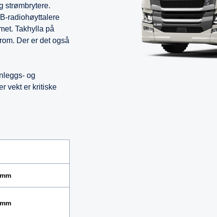
g strømbrytere.
CB-radiohøyttalere
met. Takhylla på
rom. Der er det også
anleggs- og
r vekt er kritiske
 mm
 mm