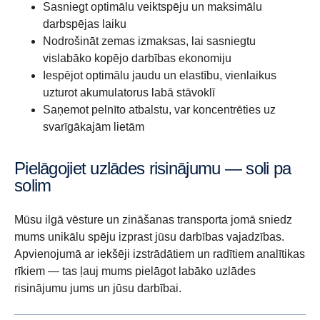
Sasniegt optimālu veiktspēju un maksimālu
darbspējas laiku
Nodrošināt zemas izmaksas, lai sasniegtu
vislabāko kopējo darbības ekonomiju
Iespējot optimālu jaudu un elastību, vienlaikus
uzturot akumulatorus labā stāvoklī
Saņemot pelnīto atbalstu, var koncentrēties uz
svarīgākajām lietām
Pielāgojiet uzlādes risinājumu — soli pa
solim
Mūsu ilgā vēsture un zināšanas transporta jomā sniedz
mums unikālu spēju izprast jūsu darbības vajadzības.
Apvienojumā ar iekšēji izstrādātiem un radītiem analītikas
rīkiem — tas ļauj mums pielāgot labāko uzlādes
risinājumu jums un jūsu darbībai.