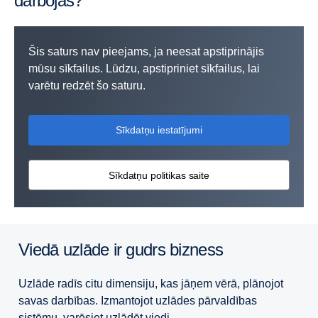
darbojas?
Šis saturs nav pieejams, ja neesat apstiprinājis
mūsu sīkfailus. Lūdzu, apstipriniet sīkfailus, lai
varētu redzēt šo saturu.
Sīkdatņu iestatījumi
Sīkdatņu politikas saite
Viedā uzlāde ir gudrs bizness
Uzlāde radīs citu dimensiju, kas jāņem vērā, plānojot
savas darbības. Izmantojot uzlādes pārvaldības
sistēmu, varēsiet uzlādēt viedi.