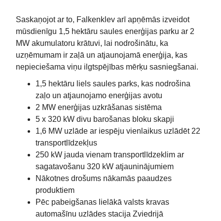
Saskaņojot ar to, Falkenklev arī apņēmās izveidot
mūsdienīgu 1,5 hektāru saules enerģijas parku ar 2
MW akumulatoru krātuvi, lai nodrošinātu, ka
uzņēmumam ir zaļā un atjaunojamā enerģija, kas
nepieciešama viņu ilgtspējības mērķu sasniegšanai.
1,5 hektāru liels saules parks, kas nodrošina
zaļo un atjaunojamo enerģijas avotu
2 MW enerģijas uzkrāšanas sistēma
5 x 320 kW divu barošanas bloku skapji
1,6 MW uzlāde ar iespēju vienlaikus uzlādēt 22
transportlīdzekļus
250 kW jauda vienam transportlīdzeklim ar
sagatavošanu 320 kW atjauninājumiem
Nākotnes drošums nākamās paaudzes
produktiem
Pēc pabeigšanas lielākā valsts kravas
automašīnu uzlādes stacija Zviedrijā