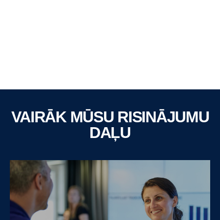
VAIRĀK MŪSU RISINĀJUMU
DAĻU
Bergkvarabuss
City, Intercity, School & Tourism Busses
Kalmar, Zviedrija
1300 transportlīdzekļi
15 darbnīcas