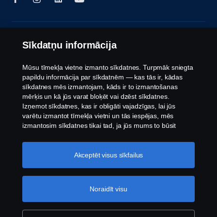
© Autortiesības Scania 2026. Visas tiesības
Sīkdatņu informācija
aizsargātas. Scania Latvia, Tīraines iela 13, Rīga,
Latvija, Tel: +371 6 7066600.
Mūsu tīmekļa vietne izmanto sīkdatnes. Turpmāk sniegta
papildu informācija par sīkdatnēm — kas tās ir, kādas
sīkdatnes mēs izmantojam, kāds ir to izmantošanas
mērķis un kā jūs varat bloķēt vai dzēst sīkdatnes.
Izņemot sīkdatnes, kas ir obligāti vajadzīgas, lai jūs
varētu izmantot tīmekļa vietni un tās iespējas, mēs
izmantosim sīkdatnes tikai tad, ja jūs mums to būsit
atļāvis.
Sīkdatņu iestatījumi
Akceptēt visus sīkfailus
Noraidīt visu