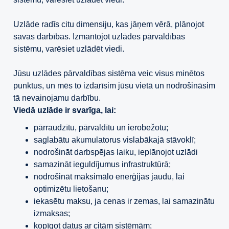
Uzlāde radīs citu dimensiju, kas jāņem vērā, plānojot
savas darbības. Izmantojot uzlādes pārvaldības
sistēmu, varēsiet uzlādēt viedi.
Jūsu uzlādes pārvaldības sistēma veic visus minētos
punktus, un mēs to izdarīsim jūsu vietā un nodrošināsim
tā nevainojamu darbību.
Viedā uzlāde ir svarīga, lai:
pārraudzītu, pārvaldītu un ierobežotu;
saglabātu akumulatorus vislabākajā stāvoklī;
nodrošināt darbspējas laiku, ieplānojot uzlādi
samazināt ieguldījumus infrastruktūrā;
nodrošināt maksimālo enerģijas jaudu, lai
optimizētu lietošanu;
iekasētu maksu, ja cenas ir zemas, lai samazinātu
izmaksas;
kopīgot datus ar citām sistēmām;