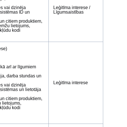
es vai dzinēja
Leģitīma interese /
T sistēmas ID un
Līgumsaistības
 un citiem produktiem,
emžu lietojums,
kļūdu kodi
ese)
 kā arī ar līgumiem
ja, darba stundas un
Leģitīma interese
es vai dzinēja
 sistēmas un lietotāja
 un citiem produktiem,
 lietojums,
kļūdu kodi