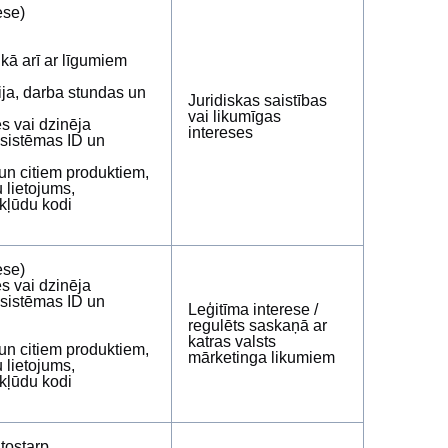
ese)
 kā arī ar līgumiem
ja, darba stundas un
Juridiskas saistības
vai likumīgas
es vai dzinēja
intereses
T sistēmas ID un
 un citiem produktiem,
 lietojums,
kļūdu kodi
ese)
es vai dzinēja
T sistēmas ID un
Leģitīma interese /
regulēts saskaņā ar
katras valsts
 un citiem produktiem,
mārketinga likumiem
 lietojums,
kļūdu kodi
tostarp