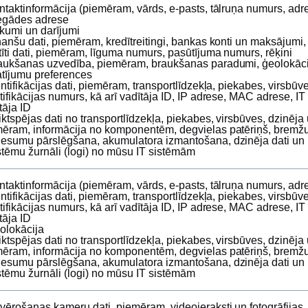
ntaktinformācija (piemēram, vārds, e‑pasts, tālruņa numurs, adr
egādes adrese
rkumi un darījumi
nanšu dati, piemēram, kredītreitingi, bankas konti un maksājumi,
tīti dati, piemēram, līguma numurs, pasūtījuma numurs, rēķini
aukšanas uzvedība, piemēram, braukšanas paradumi, ģeolokāci
atījumu preferences
entifikācijas dati, piemēram, transportlīdzekļa, piekabes, virsbūv
tifikācijas numurs, kā arī vadītāja ID, IP adrese, MAC adrese, I
otāja ID
iktspējas dati no transportlīdzekļa, piekabes, virsbūves, dzinēja
ēram, informācija no komponentēm, degvielas patēriņš, bremžu
esumu pārslēgšana, akumulatora izmantošana, dzinēja dati un 
stēmu žurnāli (logi) no mūsu IT sistēmām
ntaktinformācija (piemēram, vārds, e‑pasts, tālruņa numurs, adr
entifikācijas dati, piemēram, transportlīdzekļa, piekabes, virsbūv
tifikācijas numurs, kā arī vadītāja ID, IP adrese, MAC adrese, I
otāja ID
olokācija
iktspējas dati no transportlīdzekļa, piekabes, virsbūves, dzinēja
ēram, informācija no komponentēm, degvielas patēriņš, bremžu
esumu pārslēgšana, akumulatora izmantošana, dzinēja dati un 
stēmu žurnāli (logi) no mūsu IT sistēmām
vērošanas kameru dati, piemēram, videoieraksti un fotogrāfijas, 