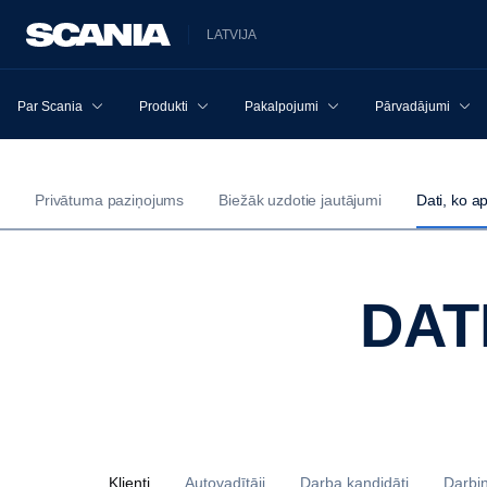
LATVIJA
Par Scania
Produkti
Pakalpojumi
Pārvadājumi
Privātuma paziņojums
Biežāk uzdotie jautājumi
Dati, ko a
DA
Klienti
Autovadītāji
Darba kandidāti
Darbin