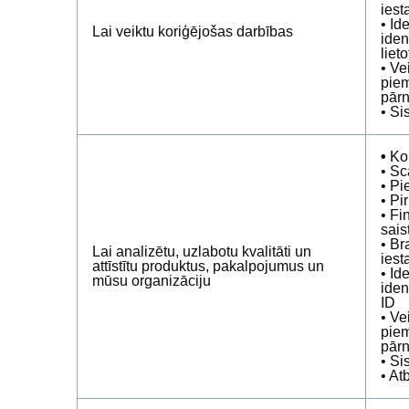
iest
• Id
Lai veiktu koriģējošas darbības
iden
liet
• Ve
piem
pārn
• Si
•
Kon
• Sc
• Pi
• Pi
• Fi
sais
• Br
Lai analizētu, uzlabotu kvalitāti un
iest
attīstītu produktus, pakalpojumus un
• Id
mūsu organizāciju
iden
ID
• Ve
piem
pārn
• Si
• At