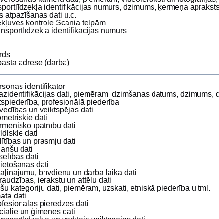
sportlīdzekļa identifikācijas numurs, dzimums, ķermeņa apraksts
s atpazīšanas dati u.c.
ekļuves kontrole Scania telpām
ansportlīdzekļa identifikācijas numurs
rds
pasta adrese (darba)
rsonas identifikatori
azidentifikācijas dati, piemēram, dzimšanas datums, dzimums, 
tspiederība, profesionālā piederība
vedības un veiktspējas dati
ometriskie dati
rmenisko īpatnību dati
ridiskie dati
glītības un prasmju dati
nanšu dati
selības dati
 lietošanas dati
vaļinājumu, brīvdienu un darba laika dati
raudzības, ierakstu un attēlu dati
ašu kategoriju dati, piemēram, uzskati, etniskā piederība u.tml.
ata dati
ofesionālās pieredzes dati
ciālie un ģimenes dati