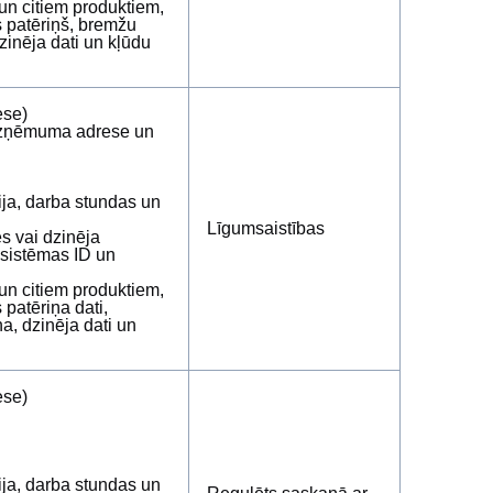
 un citiem produktiem,
 patēriņš, bremžu
inēja dati un kļūdu
ese)
 uzņēmuma adrese un
ja, darba stundas un
Līgumsaistības
es vai dzinēja
T sistēmas ID un
 un citiem produktiem,
patēriņa dati,
, dzinēja dati un
ese)
ja, darba stundas un