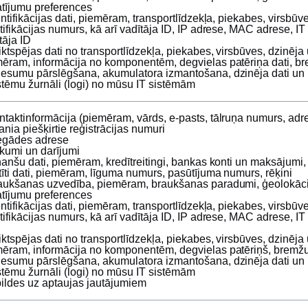
atījumu preferences
entifikācijas dati, piemēram, transportlīdzekļa, piekabes, virsbūv
tifikācijas numurs, kā arī vadītāja ID, IP adrese, MAC adrese, I
otāja ID
iktspējas dati no transportlīdzekļa, piekabes, virsbūves, dzinēja
ēram, informācija no komponentēm, degvielas patēriņa dati, br
esumu pārslēgšana, akumulatora izmantošana, dzinēja dati un 
stēmu žurnāli (logi) no mūsu IT sistēmām
taktinformācija (piemēram, vārds, e‑pasts, tālruņa numurs, adr
ania piešķirtie reģistrācijas numuri
egādes adrese
rkumi un darījumi
nanšu dati, piemēram, kredītreitingi, bankas konti un maksājumi,
tīti dati, piemēram, līguma numurs, pasūtījuma numurs, rēķini
aukšanas uzvedība, piemēram, braukšanas paradumi, ģeolokāci
atījumu preferences
entifikācijas dati, piemēram, transportlīdzekļa, piekabes, virsbūv
tifikācijas numurs, kā arī vadītāja ID, IP adrese, MAC adrese, IT
iktspējas dati no transportlīdzekļa, piekabes, virsbūves, dzinēja
ēram, informācija no komponentēm, degvielas patēriņš, bremžu
esumu pārslēgšana, akumulatora izmantošana, dzinēja dati un 
stēmu žurnāli (logi) no mūsu IT sistēmām
bildes uz aptaujas jautājumiem