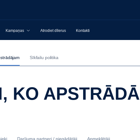
Kampaņas
Atrodiet dīlerus
Kontakti
pstrādājam
Sīkfailu politika
TI, KO APSTRĀD
ieki
Darījuma partneri / piegādātāji
Apmeklētāji