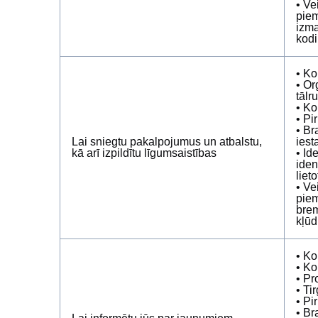
• Ve
piem
izma
kodi
• Ko
• Or
tālr
• Ko
• Pi
• Br
Lai sniegtu pakalpojumus un atbalstu,
iest
kā arī izpildītu līgumsaistības
• Id
iden
liet
• Ve
piem
brem
kļūd
• Ko
• Ko
• Pr
• Ti
• Pi
• Br