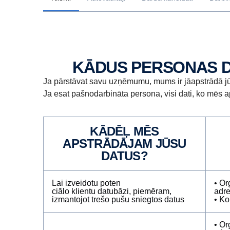
KĀDUS PERSONAS 
Ja pārstāvat savu uzņēmumu, mums ir jāapstrādā jū
Ja esat pašnodarbināta persona, visi dati, ko mēs 
KĀDĒĻ MĒS
APSTRĀDĀJAM JŪSU
DATUS?
Lai izveidotu poten
• Or
ciālo klientu datubāzi, piemēram,
adre
izmantojot trešo pušu sniegtos datus
• Ko
• Or