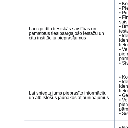
• Ko
• Pi
• Pi
• Fi
sais
• Br
Lai izpildītu tiesiskās saistības un
iest
pamatotus tiesībsargājošo iestāžu un
• Id
citu institūciju pieprasījumus
iden
liet
• Ve
piem
pārn
• Si
• Ko
• Id
iden
liet
Lai sniegtu jums pieprasīto informāciju
• Ģe
un atbilstošus jaunākos atjauninājumus
• Ve
piem
pārn
• Si
• No