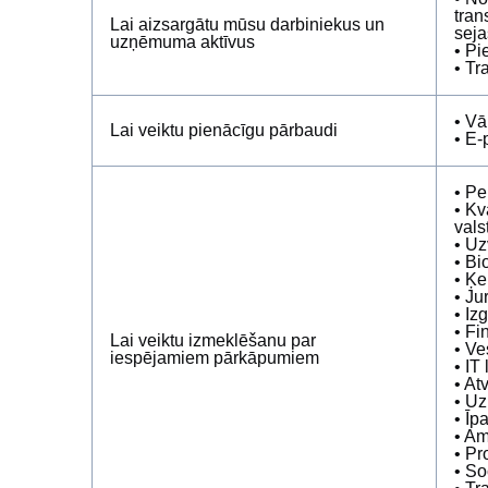
tran
Lai aizsargātu mūsu darbiniekus un
seja
uzņēmuma aktīvus
• Pi
• Tr
• Vā
Lai veiktu pienācīgu pārbaudi
• E‑
• Pe
• Kv
vals
• Uz
• Bi
• Ķe
• Ju
• Iz
• Fi
Lai veiktu izmeklēšanu par
• Ve
iespējamiem pārkāpumiem
• IT
• At
• Uz
• Īp
• Am
• Pr
• So