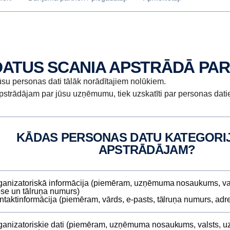
DATUS SCANIA APSTRĀDĀ PAR
su personas dati tālāk norādītajiem nolūkiem.
apstrādājam par jūsu uzņēmumu, tiek uzskatīti par personas dati
KĀDAS PERSONAS DATU KATEGORIJAS MĒS
APSTRĀDĀJAM?
ganizatoriskā informācija (piemēram, uzņēmuma nosaukums, v
se un tālruņa numurs)
ntaktinformācija (piemēram, vārds, e‑pasts, tālruņa numurs, adr
ganizatoriskie dati (piemēram, uzņēmuma nosaukums, valsts,