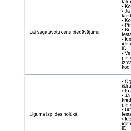
tālr
• Ko
• Ja
kred
• Ko
• Pi
• Br
Lai sagatavotu cenu piedāvājumu
iest
• Id
iden
ID
• Ve
piem
izma
kodi
• Or
tālr
• Ko
• Ja
kred
piem
• Br
Līguma izpildes nolūkā
iest
• Id
iden
ID