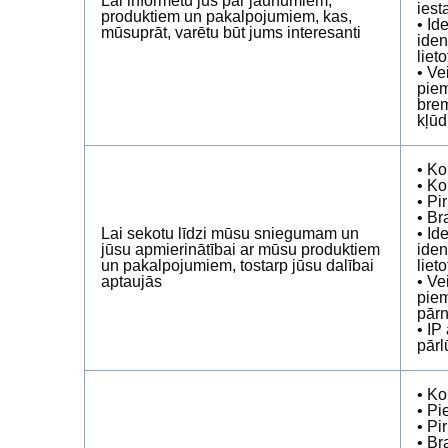
Lai informētu jūs par jaunumiem,
iest
produktiem un pakalpojumiem, kas,
• Id
mūsuprāt, varētu būt jums interesanti
iden
liet
• Ve
piem
brem
kļūd
• Ko
• Ko
• Pi
• Br
Lai sekotu līdzi mūsu sniegumam un
• Id
jūsu apmierinātībai ar mūsu produktiem
iden
un pakalpojumiem, tostarp jūsu dalībai
liet
aptaujās
• Ve
piem
pārn
• IP
pārl
• Ko
• Pi
• Pi
• Br