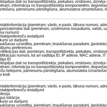
iktspējas dati no transportlīdzekļa, piekabes, virsbūves, dzinēja
ēram, informācija no transportlīdzekļa komponentēm, degvielas
ntošana, pārnesumu pārslēgšana, akumulatora izmantošana, dz
ntaktinformācija (piemēram, vārds, e‑pasts, tālruņa numurs, adr
ganizatoriskie dati (piemēram, uzņēmuma nosaukums, valsts,
uņa numurs)
ntaktpreferenču iestatījumi
rkumi un darījumi
aukšanas uzvedība, piemēram, braukšanas paradumi, ģeolokāci
atījumu preferences
entifikācijas dati, piemēram, transportlīdzekļa, piekabes, virsbūv
tifikācijas numurs, kā arī vadītāja ID, IP adrese, MAC adrese, I
otāja ID
iktspējas dati no transportlīdzekļa, piekabes, virsbūves, dzinēja
ēram, informācija no transportlīdzekļa komponentēm, degvielas 
žu lietojums, pārnesumu pārslēgšana, akumulatora izmantošana
u kodi
ntaktinformācija (piemēram, vārds, e‑pasts, tālruņa numurs, adr
ntaktpreferenču iestatījumi
ofesija
rgus lokācija
rkumi un darījumi
aukšanas uzvedība, piemēram, braukšanas paradumi, ģeolokāci