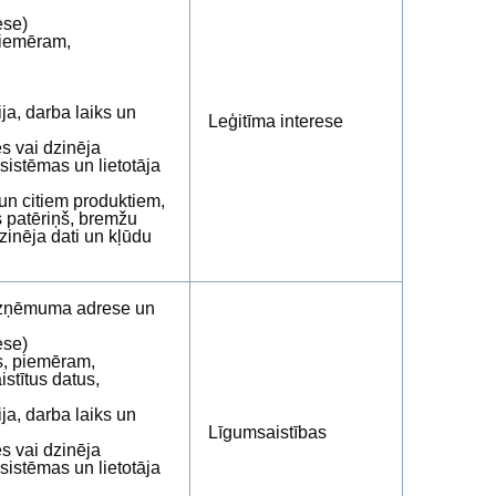
ese)
piemēram,
a, darba laiks un
Leģitīma interese
es vai dzinēja
 sistēmas un lietotāja
 un citiem produktiem,
 patēriņš, bremžu
inēja dati un kļūdu
 uzņēmuma adrese un
ese)
us, piemēram,
stītus datus,
a, darba laiks un
Līgumsaistības
es vai dzinēja
 sistēmas un lietotāja