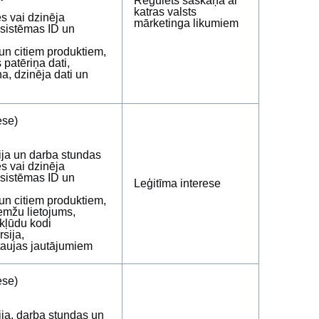
Regulēts saskaņā ar
katras valsts
es vai dzinēja
mārketinga likumiem
T sistēmas ID un
 un citiem produktiem,
patēriņa dati,
, dzinēja dati un
ese)
ja un darba stundas
es vai dzinēja
T sistēmas ID un
Leģitīma interese
 un citiem produktiem,
emžu lietojums,
kļūdu kodi
rsija,
taujas jautājumiem
ese)
ja, darba stundas un