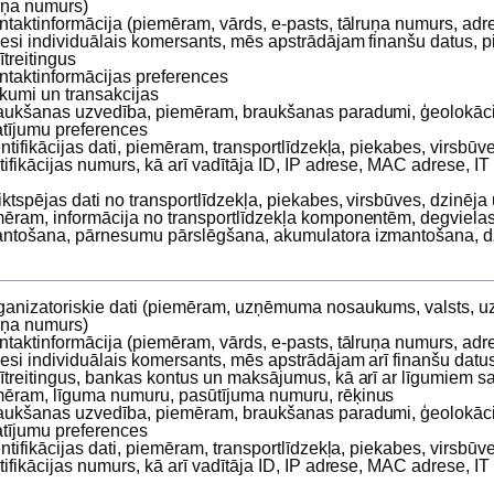
uņa numurs)
ntaktinformācija (piemēram, vārds, e‑pasts, tālruņa numurs, adr
 esi individuālais komersants, mēs apstrādājam finanšu datus, 
ītreitingus
ntaktinformācijas preferences
rkumi un transakcijas
aukšanas uzvedība, piemēram, braukšanas paradumi, ģeolokācij
atījumu preferences
entifikācijas dati, piemēram, transportlīdzekļa, piekabes, virsbūv
tifikācijas numurs, kā arī vadītāja ID, IP adrese, MAC adrese, IT
iktspējas dati no transportlīdzekļa, piekabes, virsbūves, dzinēja
ēram, informācija no transportlīdzekļa komponentēm, degvielas
ntošana, pārnesumu pārslēgšana, akumulatora izmantošana, dz
ganizatoriskie dati (piemēram, uzņēmuma nosaukums, valsts,
uņa numurs)
ntaktinformācija (piemēram, vārds, e‑pasts, tālruņa numurs, adr
 esi individuālais komersants, mēs apstrādājam arī finanšu dat
ītreitingus, bankas kontus un maksājumus, kā arī ar līgumiem sai
ēram, līguma numuru, pasūtījuma numuru, rēķinus
aukšanas uzvedība, piemēram, braukšanas paradumi, ģeolokācij
atījumu preferences
entifikācijas dati, piemēram, transportlīdzekļa, piekabes, virsbūv
tifikācijas numurs, kā arī vadītāja ID, IP adrese, MAC adrese, IT