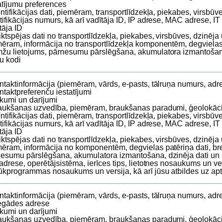
atījumu preferences
entifikācijas dati, piemēram, transportlīdzekļa, piekabes, virsbūv
tifikācijas numurs, kā arī vadītāja ID, IP adrese, MAC adrese, I
otāja ID
iktspējas dati no transportlīdzekļa, piekabes, virsbūves, dzinēja
ēram, informācija no transportlīdzekļa komponentēm, degvielas 
žu lietojums, pārnesumu pārslēgšana, akumulatora izmantošana
u kodi
ntaktinformācija (piemēram, vārds, e‑pasts, tālruņa numurs, adr
ntaktpreferenču iestatījumi
rkumi un darījumi
aukšanas uzvedība, piemēram, braukšanas paradumi, ģeolokāci
entifikācijas dati, piemēram, transportlīdzekļa, piekabes, virsbūv
tifikācijas numurs, kā arī vadītāja ID, IP adrese, MAC adrese, I
otāja ID
iktspējas dati no transportlīdzekļa, piekabes, virsbūves, dzinēja
ēram, informācija no komponentēm, degvielas patēriņa dati, br
esumu pārslēgšana, akumulatora izmantošana, dzinēja dati un 
 adrese, operētājsistēma, ierīces tips, lietotnes nosaukums un ve
ūkprogrammas nosaukums un versija, kā arī jūsu atbildes uz ap
ntaktinformācija (piemēram, vārds, e‑pasts, tālruņa numurs, adr
egādes adrese
rkumi un darījumi
aukšanas uzvedība, piemēram, braukšanas paradumi, ģeolokāci