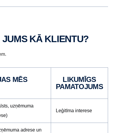
 JUMS KĀ KLIENTU?
em.
LIKUMĪGS
PAMATOJUMS
alsts, uzņēmuma
Leģitīma interese
ese)
 uzņēmuma adrese un