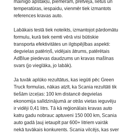
mainīgo apstākļu, piemēram, pretvēja, lietus un
temperatūras, iespaidu, vienmēr tiek izmantots
references kravas auto.
Labākais testā tiek noteikts, izmantojot pārdomātu
formulu, kurā tiek ņemti vērā visi būtiskie
transporta efektivitātes un ilgtspējības aspekti:
degvielas patēriņš, vidējais ātrums, patērētais
AdBlue piedevas daudzums un kravas mašīnas
svars (jo vieglāka, jo labāk).
Ja tuvāk aplūko rezultātus, kas iegūti pēc Green
Truck formulas, nākas atzīt, ka Scania rezultāti tik
tiešām izceļas: 100 km distancē degvielas
ekonomija salīdzinājumā ar otrās vietas ieguvēju
ir vidēji 0,41 litrs. Tā kā reģionālais kravas auto
katru gadu nobrauc aptuveni 150 000 km, Scania
auto gadā ļauj ietaupīt par 600+ litriem vairāk
nekā tuvākais konkurents. Scania vilcējs, kas sver