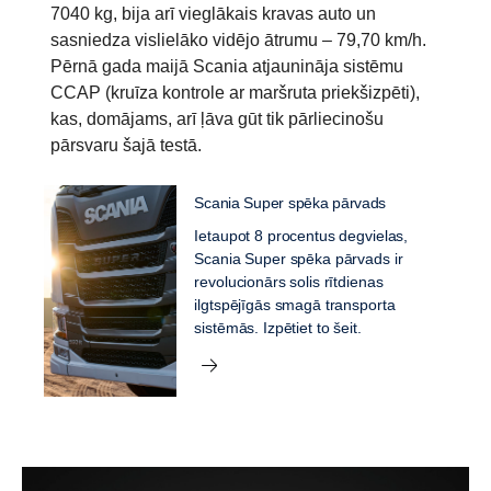
7040 kg, bija arī vieglākais kravas auto un
sasniedza vislielāko vidējo ātrumu – 79,70 km/h.
Pērnā gada maijā Scania atjaunināja sistēmu
CCAP (kruīza kontrole ar maršruta priekšizpēti),
kas, domājams, arī ļāva gūt tik pārliecinošu
pārsvaru šajā testā.
Scania Super spēka pārvads
Ietaupot 8 procentus degvielas,
Scania Super spēka pārvads ir
revolucionārs solis rītdienas
ilgtspējīgās smagā transporta
sistēmās. Izpētiet to šeit.