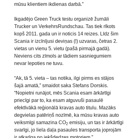
mūsu klientiem ikdienas darbā.”
Ikgadējo Green Truck testu organizē žurnāli
Trucker un VerkehrsRundschau. Tas tiek rīkots
kopš 2011. gada un ir noticis 14 reizes. Līdz šim
Scania ir izcīnījusi deviņas (!) uzvaras, četras 2.
vietas un vienu 5. vietu (pašā pirmajā gadā).
Neviens cits zīmols ar tādiem sasniegumiem
nevar lepoties ne tuvu.
“Ak, tā 5. vieta – tas notika, ilgi pirms es stājos
šajā amatā,” smaidot saka Stefans Dorskis.
“Nopietni runājot, mēs Scania esam ārkārtīgi
priecīgi par to, ka esam atguvuši pasaulē
efektīvākā reģionālā kravas auto titulu. Mazāks
degvielas patēriņš nozīmē, ka mūsu kravas auto
veiksmīgi samazina CO
emisiju, un tas ir ārkārtīgi
2
svarīgi, jo liela daļa pasaules transporta joprojām
ir atkarīga no iekšdedzes motoriem.”