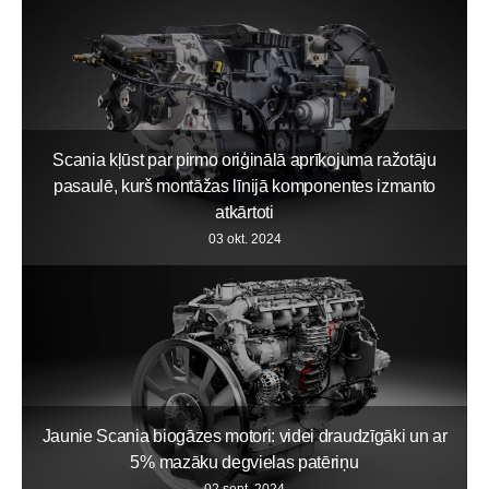
Scania kļūst par pirmo oriģinālā aprīkojuma ražotāju
pasaulē, kurš montāžas līnijā komponentes izmanto
atkārtoti
03 okt. 2024
Jaunie Scania biogāzes motori: videi draudzīgāki un ar
5% mazāku degvielas patēriņu
02 sept. 2024