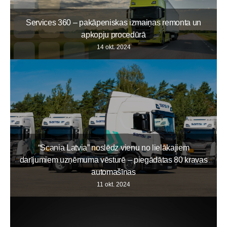
Services 360 – pakāpeniskas izmaiņas remonta un
apkopju procedūrā
14 okt. 2024
“Scania Latvia” noslēdz vienu no lielākajiem
darījumiem uzņēmuma vēsturē – piegādātas 80 kravas
automašīnas
11 okt. 2024