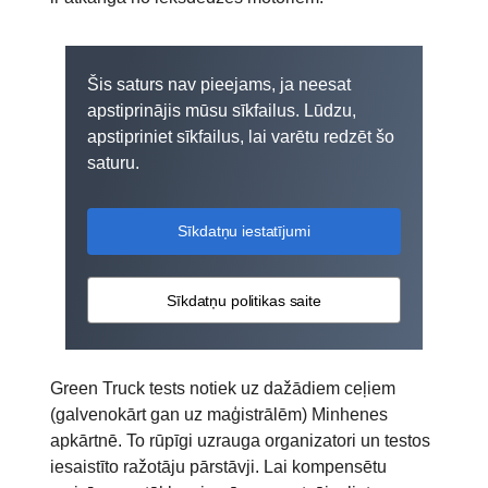
Šis saturs nav pieejams, ja neesat
apstiprinājis mūsu sīkfailus. Lūdzu,
apstipriniet sīkfailus, lai varētu redzēt šo
saturu.
Sīkdatņu iestatījumi
Sīkdatņu politikas saite
Green Truck tests notiek uz dažādiem ceļiem
(galvenokārt gan uz maģistrālēm) Minhenes
apkārtnē. To rūpīgi uzrauga organizatori un testos
iesaistīto ražotāju pārstāvji. Lai kompensētu