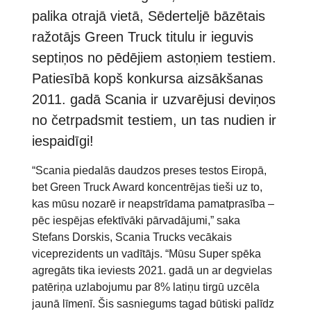
palika otrajā vietā, Sēderteljē bāzētais
ražotājs Green Truck titulu ir ieguvis
septiņos no pēdējiem astoņiem testiem.
Patiesībā kopš konkursa aizsākšanas
2011. gadā Scania ir uzvarējusi deviņos
no četrpadsmit testiem, un tas nudien ir
iespaidīgi!
“Scania piedalās daudzos preses testos Eiropā,
bet Green Truck Award koncentrējas tieši uz to,
kas mūsu nozarē ir neapstrīdama pamatprasība –
pēc iespējas efektīvāki pārvadājumi,” saka
Stefans Dorskis, Scania Trucks vecākais
viceprezidents un vadītājs. “Mūsu Super spēka
agregāts tika ieviests 2021. gadā un ar degvielas
patēriņa uzlabojumu par 8% latiņu tirgū uzcēla
jaunā līmenī. Šis sasniegums tagad būtiski palīdz