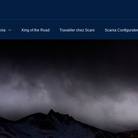
ania
King of the Road
Travailler chez Scania
Scania Configurato