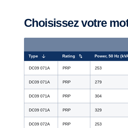
Choisissez votre mo
Type
Rating
Power, 50 Hz (kV
DC09 071A
PRP
253
DC09 071A
PRP
279
DC09 071A
PRP
304
DC09 071A
PRP
329
DC09 072A
PRP
253