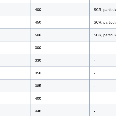
400
SCR, particula
450
SCR, particula
500
SCR, particula
300
-
330
-
350
-
385
-
400
-
440
-