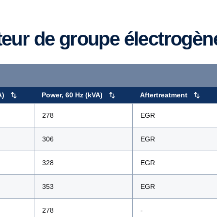
teur de groupe électrogèn
A)
Power, 60 Hz (kVA)
Aftertreatment
278
EGR
306
EGR
328
EGR
353
EGR
278
-