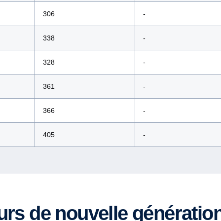
306
-
338
-
328
-
361
-
366
-
405
-
urs de nouvelle génératio