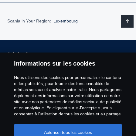
Réduire le besoin de matériaux vierges dans les
batteries neuves.
Chaque batterie contient une grande quantité de
Scania in Your Region:
Luxembourg
ressources en matériaux qui peuvent être recyclées et
utilisées dans la création de nouvelles batteries, afin de
minimiser à la fois les déchets et le besoin d’extraire de
nouvelles ressources.
Avis juridique
Informations sur les cookies
Déclaration de confidentialité
Nous utilisons des cookies pour personnaliser le contenu
Conditions générales
et les publicités, pour fournir des fonctionnalités de
médias sociaux et analyser notre trafic. Nous partageons
également des informations sur votre utilisation de notre
Contactez-nous
site avec nos partenaires de médias sociaux, de publicité
et en analytique. En cliquant sur « J’accepte », vous
Le système de lancement d'alerte
consentez à l’utilisation de tous les cookies et au partage
des informations. Vous pouvez également gérer vos
cookies en cliquant sur « Paramètres des cookies » et en
Politique de cookies
sélectionnant les catégories que vous souhaitez
Autoriser tous les cookies