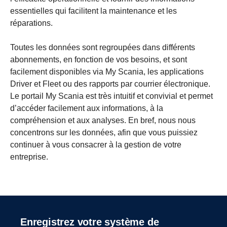
essentielles qui facilitent la maintenance et les
réparations.
Toutes les données sont regroupées dans différents
abonnements, en fonction de vos besoins, et sont
facilement disponibles via My Scania, les applications
Driver et Fleet ou des rapports par courrier électronique.
Le portail My Scania est très intuitif et convivial et permet
d’accéder facilement aux informations, à la
compréhension et aux analyses. En bref, nous nous
concentrons sur les données, afin que vous puissiez
continuer à vous consacrer à la gestion de votre
entreprise.
Le fonctionnement électrique, une
Pour que les systèmes de motorisation fonctionnent
opportunité et une responsabilité.
au mieux de leurs capacités, ils doivent être spécifiés
Enregistrez votre système de
en fonction de l’utilisation prévue, puis installés et