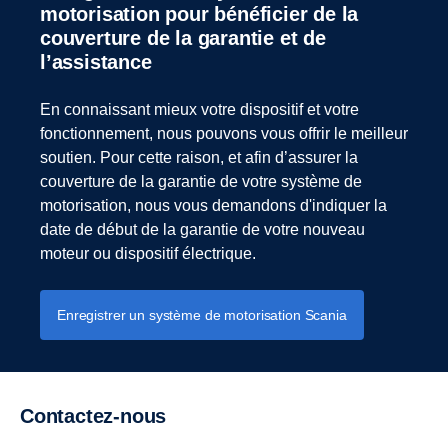
motorisation pour bénéficier de la
réglés de manière optimale et sûre.
Il ne fait aucun doute que le fonctionnement électrique
couverture de la garantie et de
peut être une excellente alternative lorsqu’il s’agit de
l’assistance
C’est exactement ce que font les services d’intégration de
minimiser l’impact climatique. Mais pour le faire d’une
motorisation de Scania, comprennant l’assistance à
manière vraiment durable, nous devons regarder bien au-
l’installation et l’optimisation de l’alimentation. Avec l’aide
delà des émissions provenant de l’utilisation. Les
En connaissant mieux votre dispositif et votre
et le support de nos ingénieurs experts, les industriels et
batteries nécessitent des ressources considérables et
fonctionnement, nous pouvons vous offrir le meilleur
les utilisateurs peuvent avoir l’esprit tranquille et obtenir
nous devons tous nous assurer que ces ressources sont
soutien. Pour cette raison, et afin d’assurer la
un produit de meilleure qualité.
utilisées à leur plein potentiel, puis recyclées de manière
couverture de la garantie de votre système de
responsable.
motorisation, nous vous demandons d'indiquer la
Téléchargez la brochure pour obtenir tous les détails de
date de début de la garantie de votre nouveau
notre offre.
moteur ou dispositif électrique.
Télécharger la brochure sur les services d’intégration de
Enregistrer un système de motorisation Scania
motorisation
Contactez-nous