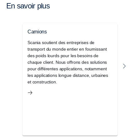
En savoir plus
Camions
Bus 
Scania soutient des entreprises de
Scani
transport du monde entier en fournissant
de pe
des poids lourds pour les besoins de
durab
chaque client. Nous offrons des solutions
des p
pour différentes applications, notamment
mond
les applications longue distance, urbaines
et construction.