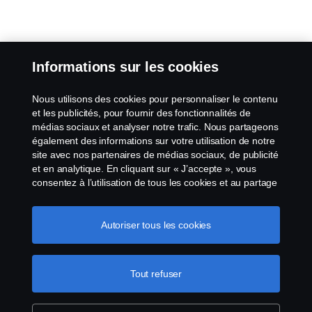
Informations sur les cookies
Nous utilisons des cookies pour personnaliser le contenu
et les publicités, pour fournir des fonctionnalités de
médias sociaux et analyser notre trafic. Nous partageons
également des informations sur votre utilisation de notre
site avec nos partenaires de médias sociaux, de publicité
et en analytique. En cliquant sur « J’accepte », vous
consentez à l’utilisation de tous les cookies et au partage
des informations. Vous pouvez également gérer vos
cookies en cliquant sur « Paramètres des cookies » et en
sélectionnant les catégories que vous souhaitez
Autoriser tous les cookies
accepter. Pour une explication plus détaillée de la façon
dont nous utilisons les cookies, veuillez visiter notre
section cookies, que vous pouvez trouver en cliquant sur
Tout refuser
le lien sous ce texte.
Pour en savoir plus sur la
protection de votre vie privée