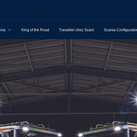
ania
King of the Road
Travailler chez Scania
Scania Configurato