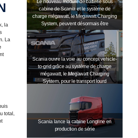
Le nouveau module de batterie sous
AN
cabine de Scania et le système de
charge mégawatt, le Megawatt Charging
System, peuvent désormais être
, la
commandés
s
n. La
e
nt
Scania ouvre la voie au concept vehicle-
to-grid grâce au système de charge
mégawatt, le Megawatt Charging
System, pour le transport lourd
puis
 total,
nt
Scania lance la cabine Longline en
production de série