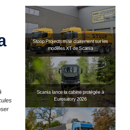
a
Stoop Projects mise clairement sur les
modèles XT de Scania
à
Scania lance la cabine protégée à
Eurosatory 2026
cules
oser