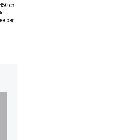
 450 ch
de
cée par