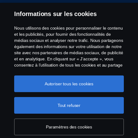
Informations sur les cookies
Nous utilisons des cookies pour personnaliser le contenu
et les publicités, pour fournir des fonctionnalités de
© Copyright Scania 2026 All Rights Reserved.
médias sociaux et analyser notre trafic. Nous partageons
Scania Luxembourg - Rue Gabriël Lippmann 23 -
également des informations sur votre utilisation de notre
L-5365 Münsbach- Tél: +352 34 18 11
site avec nos partenaires de médias sociaux, de publicité
et en analytique. En cliquant sur « J’accepte », vous
consentez à l’utilisation de tous les cookies et au partage
des informations. Vous pouvez également gérer vos
cookies en cliquant sur « Paramètres des cookies » et en
sélectionnant les catégories que vous souhaitez
Autoriser tous les cookies
accepter. Pour une explication plus détaillée de la façon
dont nous utilisons les cookies, veuillez visiter notre
section cookies, que vous pouvez trouver en cliquant sur
Tout refuser
le lien sous ce texte.
Pour en savoir plus sur la
protection de votre vie privée
Paramètres des cookies